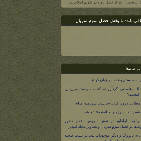
یا، ششمین روز از فصل یاویه در تقویم ایملادریس.
اقی‌مانده تا پخش فصل سوم سریال
نوشته‌ها
 به سیستم واکه‌ها در زبان کوئنیا
 اف. هاستتر، گردآورنده کتاب سرشت سرزمین
، کیست؟
مطالب درون کتاب سرشت سرزمین میانه
 «سرشت سرزمین میانه» منتشر شد
 رابرت آرامایو در نقش الروس، عدم حضور
ت‌ها در فصل سوم سریال و تصاویر مجله امپایر
 به بالروگ و دیگر موجودات پلید در پشت صحنه