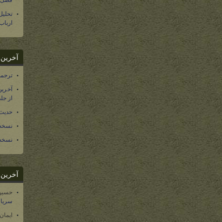
فصل س
تحلی
ارباب
آخرین د
ترجمه فارسی ۴۰ 
آخرین
از جلد ۱۲ تاریخ سرزمین
حدیث 
نسخه 
نسخه 
آخرین د
حسین
سریال
ایمان