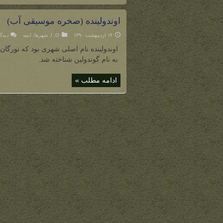
اوندولینده (صخره موسیقی آب)
۱۴ اردیبهشت ۱۳۹۰
O
,
ا
,
شهرها، ابنیه
دیدگا
اوندولینده نام اصلی شهری بود که تورگان 
به نام گوندولین شناخته شد.
ادامه مطلب »