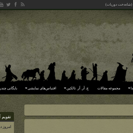
 (شاه‌دخت دوریات)
ا
مجموعه مقالات
ج. آر. آر. تالکین
اقتباس‌های نمایشی
بایگانی چندر
تقویم آ
امروز د