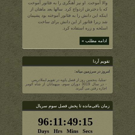
والا آموخت. او نیز آهنگری را به فئانور آموخت
که با دخترش ازدواج کرد. سالها بعد ماهتان از
اینکه این دانش را به فئانور آموخته بود پشیمان
شد زیرا فئانور از این دانش برای ساخت
اسلحه و زره استفاده کرد.
ادامه مطلب »
تقویم آردا
امروز در سرزمین میانه:
-منلیا، پنجمین روز از فصل یاویه در تقویم ایملادریس.
- در سال 3019 دوران سوم، میهمانان از شاه ائومر
اجازه رفتن می گیرند.
زمان باقی‌مانده تا پخش فصل سوم سریال