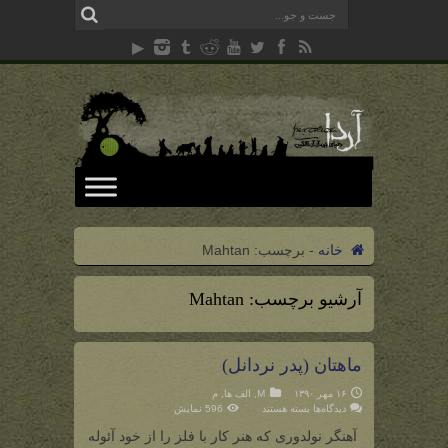
خانه
-
برچسب:
Mahtan
آرشیو برچسب:
Mahtan
ماهتان (پدر نردانل)
۱۶ مهر ۱۳۹۰
M
,
الف ها
,
م
برای
دیدگاه‌ها
بسته هستند
596 نمایش
ماهتان
(پدر
آهنگر نولدوری که هنر کار با فلز را از خود آئوله
نردانل)