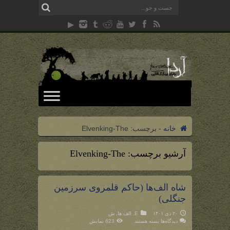
خانه
-
برچسب:
Elvenking-The
آرشیو برچسب:
Elvenking-The
شاه الف‌ها (حاکم قلمروی سرزمین
جنگلی)
۲۰ دی ۱۴۰۱
E
,
الف ها
,
ش
برای
دیدگاه‌ها
بسته هستند
623 نمایش
شاه