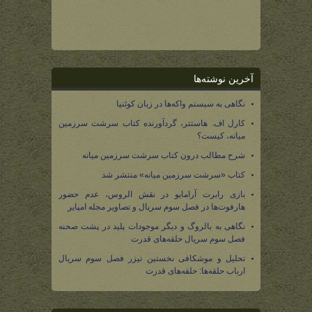
آخرین نوشته‌ها
نگاهی به سیستم واکه‌ها در زبان کوئنیا
کارل اف. هاستتر، گردآورنده کتاب سرشت سرزمین
میانه، کیست؟
شرح مطالب درون کتاب سرشت سرزمین میانه
کتاب «سرشت سرزمین میانه» منتشر شد
بازی رابرت آرامایو در نقش الروس، عدم حضور
هارفوت‌ها در فصل سوم سریال و تصاویر مجله امپایر
نگاهی به بالروگ و دیگر موجودات پلید در پشت صحنه
فصل سوم سریال حلقه‌های قدرت
تحلیل و موشکافی نخستین تیزر فصل سوم سریال
ارباب حلقه‌ها: حلقه‌های قدرت