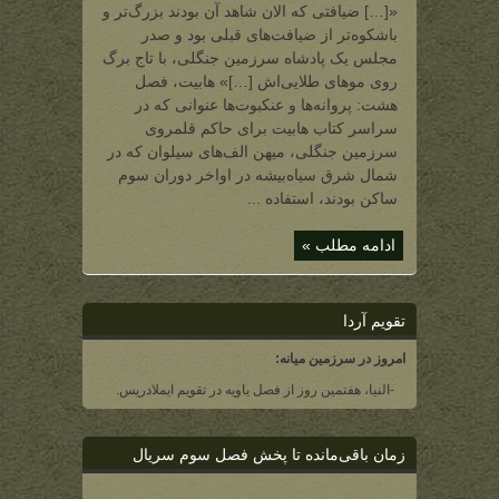
الف‌ها
«[…] ضیافتی که الان شاهد آن بودند بزرگ‌‌‌تر و
(حاکم
قلمروی
باشکوه‌‌‌تر از ضیافت‌‌‌های قبلی بود و صدر
سرزمین
جنگلی)
مجلس یک پادشاه سرزمین جنگلی، با تاج برگ
روی موهای طلایی‌‌‌اش […]» هابیت، فصل
هشت: پروانه‌‌‌ها و عنکبوت‌‌‌ها عنوانی که در
سراسر کتاب هابیت برای حاکم قلمروی
سرزمین جنگلی، میهن الف‌های سیلوان که در
شمال شرق سیاه‌‌‌بیشه در اواخر دوران سوم
ساکن بودند، استفاده ...
ادامه مطلب »
تقویم آردا
امروز در سرزمین میانه:
-النیا، هفتمین روز از فصل یاویه در تقویم ایملادریس.
زمان باقی‌مانده تا پخش فصل سوم سریال