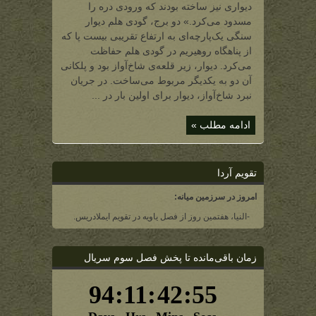
محافظ
دیواری نیز ساخته بودند که ورودی دره را
گودی
هلم)
مسدود می‌کرد.» دو برج، گودی هلم دیوار
سنگی یک‌پارچه‌ای به ارتفاع تقریبی بیست پا که
از پناهگاه روهیریم در گودی هلم حفاظت
می‌کرد. دیوار، زیر قلعه‌ی شاخ‌آواز بود و پلکانی
آن دو به یکدیگر مربوط می‌ساخت. در جریان
نبرد شاخ‌آواز، دیوار برای اولین بار در ...
ادامه مطلب »
تقویم آردا
امروز در سرزمین میانه:
-النیا، هفتمین روز از فصل یاویه در تقویم ایملادریس.
زمان باقی‌مانده تا پخش فصل سوم سریال