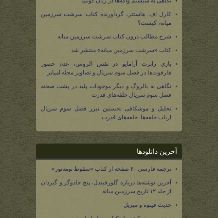
نگاهی به سیستم واکه‌ها در زبان کوئنیا
کارل اف. هاستتر، گردآورنده کتاب سرشت سرزمین
میانه، کیست؟
شرح مطالب درون کتاب سرشت سرزمین میانه
کتاب «سرشت سرزمین میانه» منتشر شد
بازی رابرت آرامایو در نقش الروس، عدم حضور
هارفوت‌ها در فصل سوم سریال و تصاویر مجله امپایر
نگاهی به بالروگ و دیگر موجودات پلید در پشت صحنه
فصل سوم سریال حلقه‌های قدرت
تحلیل و موشکافی نخستین تیزر فصل سوم سریال
ارباب حلقه‌ها: حلقه‌های قدرت
آخرین دانلودها
ترجمه فارسی ۴۰ صفحه از کتاب «سقوط نومه‌نور»
آخرین نوشته‌ها درباره گلورفیندل، پنج جادوگر و گیردان
از جلد ۱۲ تاریخ سرزمین میانه
حدیث فینوه و میریل