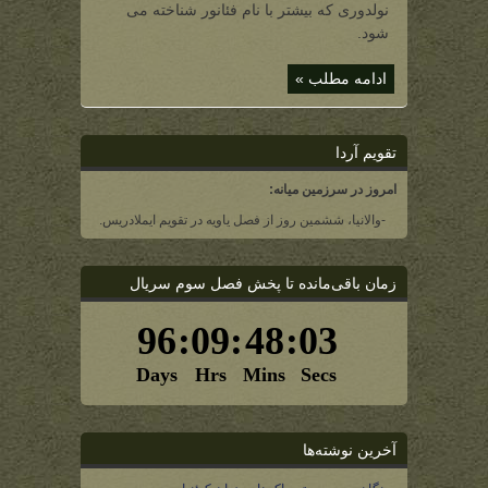
فئانور)
نولدوری که بیشتر با نام فئانور شناخته می
شود.
ادامه مطلب »
تقویم آردا
امروز در سرزمین میانه:
-والانیا، ششمین روز از فصل یاویه در تقویم ایملادریس.
زمان باقی‌مانده تا پخش فصل سوم سریال
آخرین نوشته‌ها