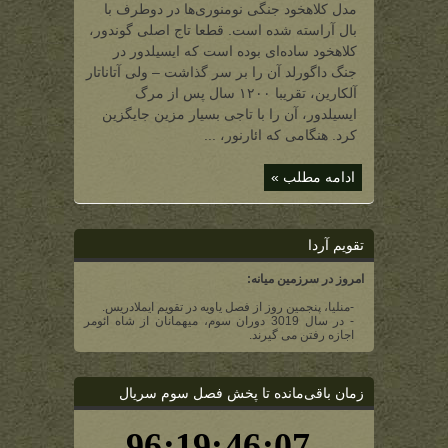
سلطنتی
مدل کلاهخود جنگی نومنوری‌‌ها در دوطرف با
گوندور)
بال آراسته شده است. قطعا تاج اصلی گوندور،
کلاهخود ساده‌‌ای بوده است که ایسیلدور در
جنگ داگورلد آن را بر سر گذاشت – ولی آتاناتار
آلکارین، تقریبا ۱۲۰۰ سال پس از مرگ
ایسیلدور، آن را با تاجی بسیار مزین جایگزین
کرد. هنگامی که ائارنور، ...
ادامه مطلب »
تقویم آردا
امروز در سرزمین میانه:
-منلیا، پنجمین روز از فصل یاویه در تقویم ایملادریس.
- در سال 3019 دوران سوم، میهمانان از شاه ائومر
اجازه رفتن می گیرند.
زمان باقی‌مانده تا پخش فصل سوم سریال