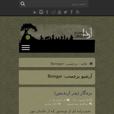
خانه
-
برچسب:
Beregar
آرشیو برچسب:
Beregar
بره‌گار (پدر ارندیس)
۲۵ اسفند ۱۴۰۱
B
,
انسان ها
,
ب
برای
دیدگاه‌ها
بسته هستند
120 نمایش
بره‌گار
(پدر
نجیب‌زاده ای از نومه‌نور که از خاندان بئور
ارندیس)