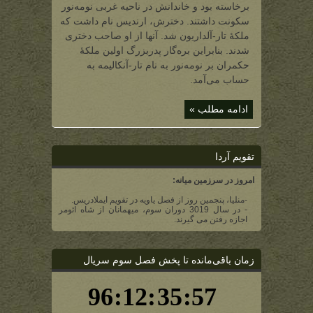
برخاسته بود و خاندانش در ناحیه غربی نومه‌نور
سکونت داشتند. دخترش، ارندیس نام داشت که
ملکۀ تار-آلداریون شد. آنها از او صاحب دختری
شدند. بنابراین بره‌گار پدربزرگ اولین ملکۀ
حکمران بر نومه‌نور به نام تار-آنکالیمه به
حساب می‌آمد.
ادامه مطلب »
تقویم آردا
امروز در سرزمین میانه:
-منلیا، پنجمین روز از فصل یاویه در تقویم ایملادریس.
- در سال 3019 دوران سوم، میهمانان از شاه ائومر
اجازه رفتن می گیرند.
زمان باقی‌مانده تا پخش فصل سوم سریال