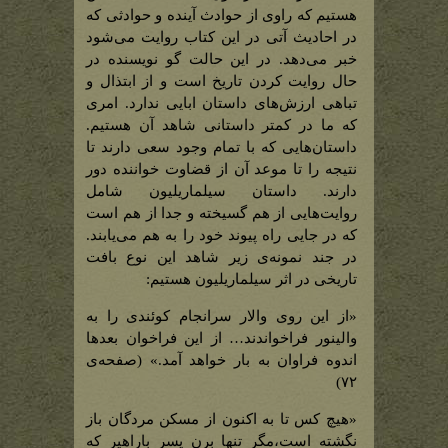
هستیم که راوی از حوادث آینده و حوادثی که
در احادیث آتی در این کتاب روایت می‌شود
خبر می‌دهد. در این حالت گو نویسنده در
حال روایت کردن تاریخ است و از ابتذال و
تباهی ارزش‌های داستان ابایی ندارد. امری
که ما در کمتر داستانی شاهد آن هستیم.
داستان‌هایی که با تمام وجود سعی دارند تا
نتیجه را تا موعد آن از قضاوت خواننده دور
دارند. داستان سیلماریلیون شامل
روایت‌هایی از هم گسیخته و جدا از هم است
که در جایی راه پیوند خود را به هم می‌یابند.
در جند نمونه‌ی زیر شاهد این نوع بافت
تاریخی در اثر سیلماریلیون هستیم:
«از این روی والار سرانجام کوئندی را به
والینور فراخواندند… از این فراخوان بعدها
اندوه فراوان به بار خواهد آمد.» (صفحه‌ی
۷۲)
«هیچ کس تا به اکنون از مسکن مردگان باز
نگشته است،مگر تنها برن پسر باراهیر که