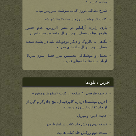
میانه، کیست؟
شرح مطالب درون کتاب سرشت سرزمین میانه
کتاب «سرشت سرزمین میانه» منتشر شد
بازی رابرت آرامایو در نقش الروس، عدم حضور
هارفوت‌ها در فصل سوم سریال و تصاویر مجله امپایر
نگاهی به بالروگ و دیگر موجودات پلید در پشت صحنه
فصل سوم سریال حلقه‌های قدرت
تحلیل و موشکافی نخستین تیزر فصل سوم سریال
ارباب حلقه‌ها: حلقه‌های قدرت
آخرین دانلودها
ترجمه فارسی ۴۰ صفحه از کتاب «سقوط نومه‌نور»
آخرین نوشته‌ها درباره گلورفیندل، پنج جادوگر و گیردان
از جلد ۱۲ تاریخ سرزمین میانه
حدیث فینوه و میریل
نسخه دوم روکش جلد کتاب سیلماریلیون
نسخه دوم روکش جلد کتاب هابیت