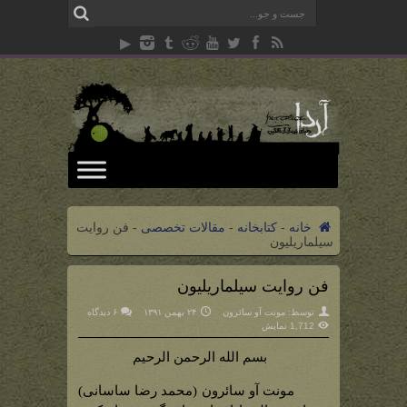
خانه
-
کتابخانه
-
مقالات تخصصی
-
فن روایت
سیلماریلیون
فن روایت سیلماریلیون
توسط:
مونت آو سائرون
۲۴ بهمن ۱۳۹۱
۶ دیدگاه
1,712 نمایش
بسم الله الرحمن الرحیم
مونت آو سائرون (محمد رضا ساسانی)