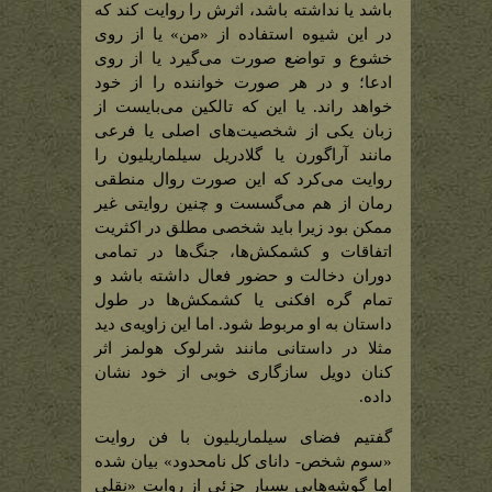
باشد یا نداشته باشد، اثرش را روایت کند که
در این شیوه استفاده از «من» یا از روی
خشوع و تواضع صورت می‌گیرد یا از روی
ادعا؛ و در هر صورت خواننده را از خود
خواهد راند. یا این که تالکین می‌بایست از
زبان یکی از شخصیت‌های اصلی یا فرعی
مانند آراگورن یا گلادریل سیلماریلیون را
روایت می‌کرد که این صورت روال منطقی
رمان از هم می‌گسست و چنین روایتی غیر
ممکن بود زیرا باید شخصی مطلق در اکثریت
اتفاقات و کشمکش‌ها، جنگ‌ها در تمامی
دوران دخالت و حضور فعال داشته باشد و
تمام گره افکنی یا کشمکش‌ها در طول
داستان به او مربوط شود. اما این زاویه‌ی دید
مثلا در داستانی مانند شرلوک هولمز اثر
کنان دویل سازگاری خوبی از خود نشان
داده.
گفتیم فضای سیلماریلیون با فن روایت
«سوم شخص- دانای کل نامحدود» بیان شده
اما گوشه‌هایی بسیار جزئی از روایت «نقلی