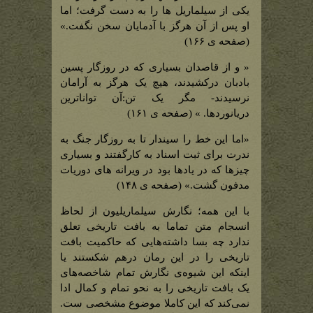
یکی از سیلماریل ها را به دست گرفت؛ اما
او پس از آن هرگز با آدمایان سخن نگفت.»
(صفحه ی ۱۶۶)
« و از قاصدان بسیاری که در روزگار پسین
بادبان درکشیدند، هیچ یک هرگز به آرامان
نرسیدند- مگر یک تن:آن تواناترین
دریانوردها. » (صفحه ی ۱۶۱)
«اما این خط را سیندار تا به روزگار جنگ به
ندرت برای ثبت اسناد به کارگفتند و بسیاری
چیزها که در یادها بود در ویرانه های دوریات
مدفون گشت.» (صفحه ی ۱۴۸)
با این همه؛ نگارش سیلماریلیون از لحاظ
انسجام متن تماما به بافت تاریخی تعلق
ندارد چه بسا داشته‌هایی که حاکمیت بافت
تاریخی را در این رمان درهم شکستند یا
اینکه این شیوه‌ی نگارش تمام شاخصه‌های
یک بافت تاریخی را به نحو تمام و کمال ادا
نمی‌کند که این کاملا موضوع مشخصی ست.