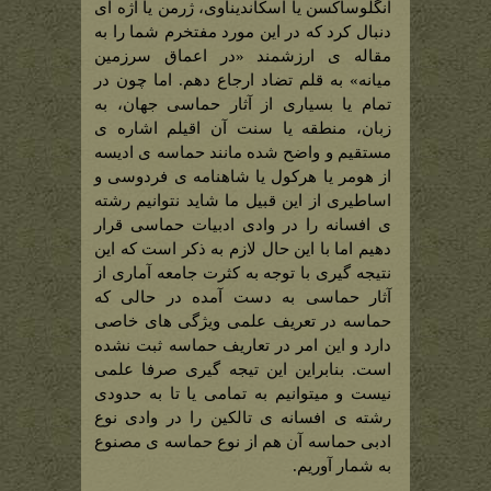
آنگلوساکسن یا اسکاندیناوی، ژرمن یا اژه ای
دنبال کرد که در این مورد مفتخرم شما را به
مقاله ی ارزشمند «در اعماق سرزمین
میانه» به قلم تضاد ارجاع دهم. اما چون در
تمام یا بسیاری از آثار حماسی جهان، به
زبان، منطقه یا سنت آن اقیلم اشاره ی
مستقیم و واضح شده مانند حماسه ی ادیسه
از هومر یا هرکول یا شاهنامه ی فردوسی و
اساطیری از این قبیل ما شاید نتوانیم رشته
ی افسانه را در وادی ادبیات حماسی قرار
دهیم اما با این حال لازم به ذکر است که این
نتیجه گیری با توجه به کثرت جامعه آماری از
آثار حماسی به دست آمده در حالی که
حماسه در تعریف علمی ویژگی های خاصی
دارد و این امر در تعاریف حماسه ثبت نشده
است. بنابراین این تیجه گیری صرفا علمی
نیست و میتوانیم به تمامی یا تا به حدودی
رشته ی افسانه ی تالکین را در وادی نوع
ادبی حماسه آن هم از نوع حماسه ی مصنوع
به شمار آوریم.