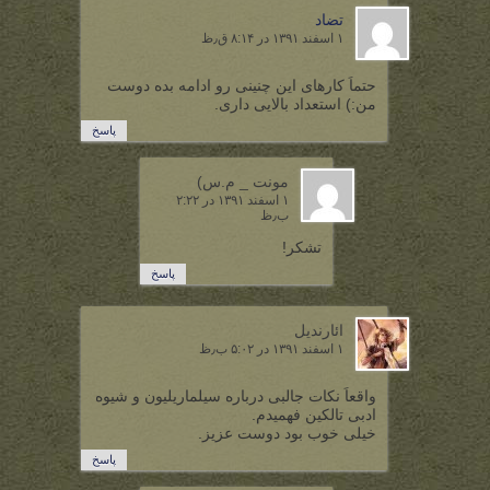
تضاد
۱ اسفند ۱۳۹۱ در ۸:۱۴ ق٫ظ
حتماً کارهای این چنینی رو ادامه بده دوست
من:) استعداد بالایی داری.
پاسخ
مونت _ م.س)
۱ اسفند ۱۳۹۱ در ۲:۲۲
ب٫ظ
تشکر!
پاسخ
ائارندیل
۱ اسفند ۱۳۹۱ در ۵:۰۲ ب٫ظ
واقعاً نکات جالبی درباره سیلماریلیون و شیوه
ادبی تالکین فهمیدم.
خیلی خوب بود دوست عزیز.
پاسخ