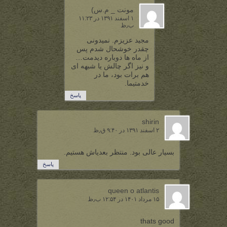
مونت _ م.س)
۱ اسفند ۱۳۹۱ در ۱۱:۲۳
ب٫ظ
مجید عزیزم. نمیدونی
چقدر خوشحال شدم پس
از ماه ها دوباره دیدمت…
و نیز اگر چالش یا شبهه ای
هم برات بود، ما در
خدمتیما.
پاسخ
shirin
۲ اسفند ۱۳۹۱ در ۹:۴۰ ق٫ظ
بسیار عالی بود. منتظر بعدیاش هستیم.
پاسخ
queen o atlantis
۱۵ مرداد ۱۴۰۱ در ۱۲:۵۴ ب٫ظ
thats good