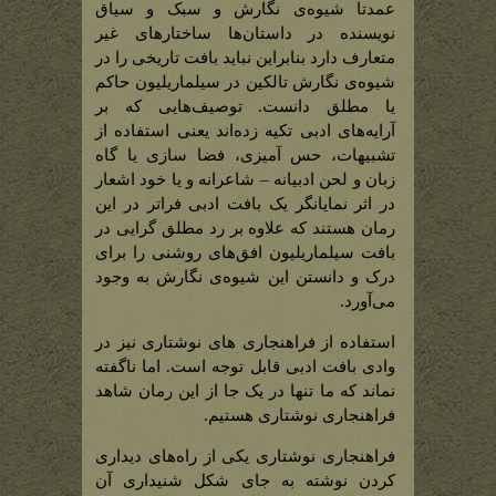
عمدتا شیوه‌ی نگارش و سبک و سیاق
نویسنده در داستان‌ها ساختارهای غیر
متعارف دارد بنابراین نباید بافت تاریخی را در
شیوه‌ی نگارش تالکین در سیلماریلیون حاکم
یا مطلق دانست. توصیف‌هایی که بر
آرایه‌های ادبی تکیه زده‌اند یعنی استفاده از
تشبیهات، حس آمیزی، فضا سازی یا گاه
زبان و لحن ادبیانه – شاعرانه و یا خود اشعار
در اثر نمایانگر یک بافت ادبی فراتر در این
رمان هستند که علاوه بر رد مطلق گرایی در
بافت سیلماریلیون افق‌های روشنی را برای
درک و دانستن این شیوه‌ی نگارش به وجود
می‌آورد.
استفاده از فراهنجاری های نوشتاری نیز در
وادی بافت ادبی قابل توجه است. اما ناگفته
نماند که ما تنها در یک جا از این رمان شاهد
فراهنجاری نوشتاری هستیم.
فراهنجاری نوشتاری یکی از راه‌های دیداری
کردن نوشته به جای شکل شنیداری آن