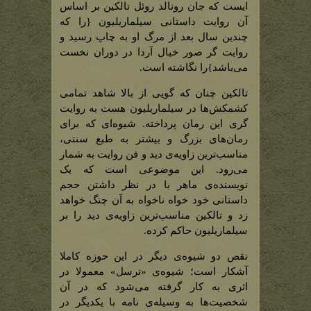
ایست که جان رونالد روئل تالکین بر اساس
آن روایت داستانی سیلماریلیون {را که
چندین سال بعد از مرگ او به چاپ رسید و
روایت گر صور خیال آردا در دوران نخست
می‌باشد}را نگاشته است.
تالکین چنان که گویی از بالا شاهد تمامی
کشمکش‌ها در سیلماریلیون هست به روایت
گری این رمان پرداخته. شیوه‌ای که برای
رمان‌های بزرگ و بیشتر به طبع سنتی،
مناسب‌ترین زاویه‌ی دید و فن روایت به شمار
می‌رود. این موضوعی است که یک
نویسنده‌ی ماهر با در نظر داشتن حجم
داستانی خود خواه ناخواه به آن چنگ خواهد
زد و تالکین مناسب‌ترین زاویه‌ی دید را بر
سیلماریلیون حاکم کرده.
نقص دو شیوه‌ی دیگر در این حوزه کاملا
آشکار است؛ شیوه‌ی «ترسل» معمولا در
اثری به کار گرفته می‌شود که در آن
شخصیت‌ها به وسیله‌ی نامه با یکدیگر در