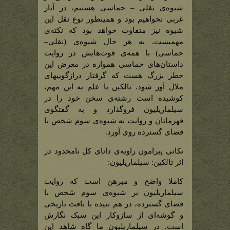
شیوه‌ی نقلی – حماسی هستیم، در آثار
غربی نخواهیم بود و همینطور نوع نقل این
شیوه نیز متفاوت خواهد بود که نکته‌ی
مهمیست. به هر حال شیوه‌ی (نقلی–
حماسی) با همه‌ی قوت‌هایش در روایت
داستان‌های حماسی همواره در معرض این
خطر بزرگ هست که گرفتار درازگوییهای
ملال آور شود. تالکین با علم به این مهم،
کوشیده است رشته‌ی سخن خود را در
سیلماریلیون فروگذارد و به گفتگوی
قهرمانان و روایت به شیوه‌ی سوم شخص با
فضای گسترده روی آورد.
نکاتی پیرامون زاویه‌ی دانای کل نامحدود در
اثر تالکین: سیلماریلیون:
کاملا واضح و مبرهن است که روایت
سیلماریلیون بر شیوه‌ی سوم شخص با
فضای گسترده، در هم تنیده با بافت تاریخی
و گوشه‌ای از سازوکار این سبک نگارش
است. در سیلماریلیون ما گاه شاهد این