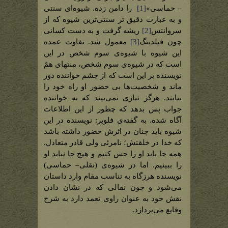
– حماسی»
[1]
را دامن زده. شیوه‌ای سنتی
و به عبارت دقیق تر سنتی‌ترین شیوه که از
سروانتس
[2]
ریشه گرفت و به دست کسانی
چون فیلدینگ
[3]
معمول شد. تفاوت عمده
این شیوه با شیوه‌ی سوم شخص در این
است که در شیوه‌ی سوم شخص، منتهای همّ
نویسنده بر این است که از چشم خواننده دور
ماند و شخصیت‌ها بی حضور او راه خود را
بیابند. هرگز نیازی نمی‌بیند که به خواننده
جواب پس بدهد که چطور از این اطلاعات
آگاه شده. به گفته‌ی فلوبر: نویسنده در این
شیوه باید چنان در اثرش حضور داشته باشد
که خدا در خلقتش؛ نامرئی ولی قادر متعادل.
همه جا باید او را حس کنیم و هیچ جا نباید او
را ببینیم. اما در شیوه‌ی (نقلی– حماسی)
نویسنده هرزگاه به تناسب مقام وارد داستان
می‌شود و چون نقالی که در نشان دادن
نقش خود به عنوان راوی تعمد دارد به شرح
وقایع می‌پردازد.