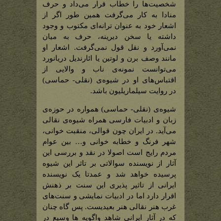
شخصیت‌ها را خطاب قرار می‌داد و حرف
منادا به کار می‌گرفت همین طور اگر از
اشعار خود به عنوان ترانه‌ای مکتوب و وجود
داشته یا سخن دیرینه، حرف به میان
نمی‌آورد و نقل قول نمی‌گرفت. اشعار او
مانند وصف برن و لوتین یا ائارندیل دریانورد
می‌توانست نمونه‌ی ناب و والایی از
اقتباس‌های او در شیوه‌ی (نقلی- حماسی)
در روایت سیلماریلیون باشد.
شیوه‌ی (نقلی- حماسی) همواره در حوزه‌ی
زبان و ادبیات فارسی همراه شیوه‌ی نقالی
می‌آید. در ایران چون قوالی، منقبت خوانی،
شهر فرنگ و خطابه خوانی و… بین عوام
مردم رایج است اصولا در نقد و بررسی این
آثار از نویسنده سوالاتی بر تاثر این شیوه
پرسیده خواهد شد و عمدتا یک نویسنده
ایرانی از تاثیر پذیری این سنت بر ذهنش
اقرار دارد اما در ادبیات نمایشی و سنت‌های
غرب هنر نقالی هنر بعیدیست. پس گاه چنان
که در آثار ایرانی شاهد واگویه ها وسیع در