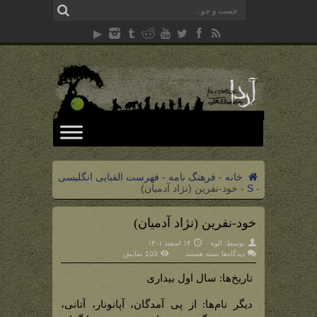
خانه
-
فرهنگ نامه
-
فهرست الفبایی انگلیسی
-
S
-
خود-نفرین (نژاد آدمیان)
خود-نفرین (نژاد آدمیان)
توسط:
الوه
۱۴ اسفند ۱۴۰۱
برای
دیدگاه‌ها
بسته هستند
103 نمایش
خود-
نفرین
(نژاد
تاریخ‌ها: سال اول بیداری
آدمیان)
دیگر نام‌ها: از پی آمدگان، آپانونار، آتانی،