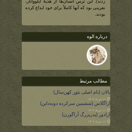
زدند). این ترس انسان‌ها از هدیۀ ایلوواتار،
نفرینی بود که آنها کاملاً برای خود ابداع کرده
بودند.
درباره الوه
مطالب مرتبط
بالان (نام اصلی بئور کهن‌سال)
۱۱ خرداد ۱۴۰۳
آراگلاس (ششمین سرکرده دونه‌داین)
۱۱ خرداد ۱۴۰۳
آرادور (پدربزرگ آراگورن)
۱۱ خرداد ۱۴۰۳