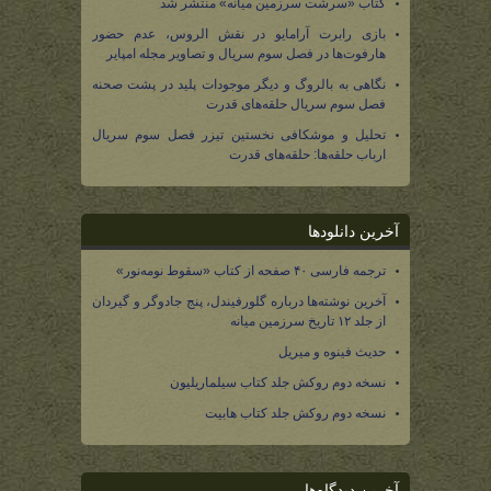
کتاب «سرشت سرزمین میانه» منتشر شد
بازی رابرت آرامایو در نقش الروس، عدم حضور
هارفوت‌ها در فصل سوم سریال و تصاویر مجله امپایر
نگاهی به بالروگ و دیگر موجودات پلید در پشت صحنه
فصل سوم سریال حلقه‌های قدرت
تحلیل و موشکافی نخستین تیزر فصل سوم سریال
ارباب حلقه‌ها: حلقه‌های قدرت
آخرین دانلودها
ترجمه فارسی ۴۰ صفحه از کتاب «سقوط نومه‌نور»
آخرین نوشته‌ها درباره گلورفیندل، پنج جادوگر و گیردان
از جلد ۱۲ تاریخ سرزمین میانه
حدیث فینوه و میریل
نسخه دوم روکش جلد کتاب سیلماریلیون
نسخه دوم روکش جلد کتاب هابیت
آخرین دیدگاه‌ها