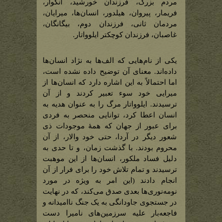
مردم بزرگ، فرزندان خورشید، انگوار،
فریمار، پیروان، هیلدور، انسان‌ها، میرایان،
مردمان ثانی، فرزندان دوم، بیگانگان،
غاصبان، فرزندان کوچکتر ایلوواتار.
یکی از نام‌هایی که الف‌ها به نژاد انسان‌ها
داده‌اند. معنای آن توضیح داده نشده است،
اما احتمالاً به این اشاره دارد که انسان‌ها از
میرایی خود سوء تعبیر کردند و از آن
ترسیدند. ایلوواتار مرگ را به عنوان هدیه به
انسان اعطا کرد، توانایی منحصر به فردی
برای عبور از جهان که همۀ موجودات ذی
شعور دیگر در آردا، حتی خود والار، از آن
محروم بودند. با گذشت زمان، و تا حدی به
دلیل فساد ملکور، انسان‌ها از این موهبت
ترسیدند و تمام تلاش خود را برای فرار از آن
انجام دادند (این امر به ویژه در مورد
نومه‌نوری‌ها بعدی صدق می‌کند، که در نهایت
در جستجوی جاودانگی به یک جنگ ناامیدانه و
فاجعه‌بار علیه سرزمین‌های نامیرا دست