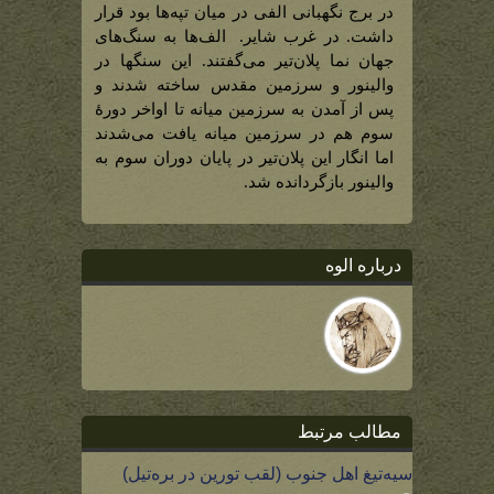
برج)
در برج نگهبانی الفی در میان تپه‌ها بود قرار
داشت. در غرب شایر. الف‌ها به سنگ‌های
جهان نما پلان‌تیر می‌گفتند. این سنگها در
والینور و سرزمین مقدس ساخته شدند و
پس از آمدن به سرزمین میانه تا اواخر دورۀ
سوم هم در سرزمین میانه یافت می‌شدند
اما انگار این پلان‌تیر در پایان دوران سوم به
والینور بازگردانده شد.
درباره الوه
مطالب مرتبط
سیه‌تیغ اهل جنوب (لقب تورین در بره‌تیل)