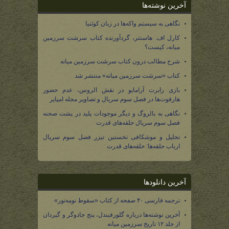
آخرین نوشته‌ها
نگاهی به سیستم واکه‌ها در زبان کوئنیا
کارل اف. هاستتر، گردآورنده کتاب سرشت سرزمین
میانه، کیست؟
شرح مطالب درون کتاب سرشت سرزمین میانه
کتاب «سرشت سرزمین میانه» منتشر شد
بازی رابرت آرامایو در نقش الروس، عدم حضور
هارفوت‌ها در فصل سوم سریال و تصاویر مجله امپایر
نگاهی به بالروگ و دیگر موجودات پلید در پشت صحنه
فصل سوم سریال حلقه‌های قدرت
تحلیل و موشکافی نخستین تیزر فصل سوم سریال
ارباب حلقه‌ها: حلقه‌های قدرت
آخرین دانلودها
ترجمه فارسی ۴۰ صفحه از کتاب «سقوط نومه‌نور»
آخرین نوشته‌ها درباره گلورفیندل، پنج جادوگر و گیردان
از جلد ۱۲ تاریخ سرزمین میانه