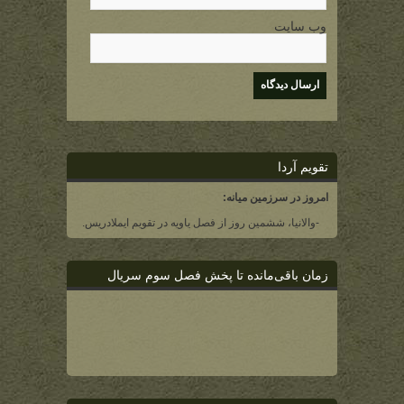
وب سایت
تقویم آردا
امروز در سرزمین میانه:
-والانیا، ششمین روز از فصل یاویه در تقویم ایملادریس.
زمان باقی‌مانده تا پخش فصل سوم سریال