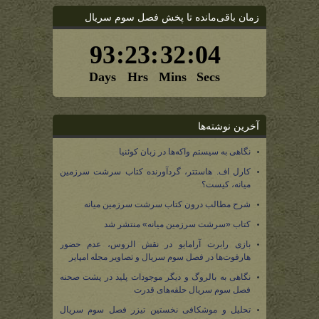
زمان باقی‌مانده تا پخش فصل سوم سریال
آخرین نوشته‌ها
نگاهی به سیستم واکه‌ها در زبان کوئنیا
کارل اف. هاستتر، گردآورنده کتاب سرشت سرزمین
میانه، کیست؟
شرح مطالب درون کتاب سرشت سرزمین میانه
کتاب «سرشت سرزمین میانه» منتشر شد
بازی رابرت آرامایو در نقش الروس، عدم حضور
هارفوت‌ها در فصل سوم سریال و تصاویر مجله امپایر
نگاهی به بالروگ و دیگر موجودات پلید در پشت صحنه
فصل سوم سریال حلقه‌های قدرت
تحلیل و موشکافی نخستین تیزر فصل سوم سریال