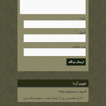
نام
*
ایمیل
*
وب سایت
تقویم آردا
امروز در سرزمین میانه:
-آناریا، هشتمین روز از فصل یاویه در تقویم ایملادریس.