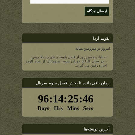
تقویم آردا
امروز در سرزمین میانه:
-منلیا، پنجمین روز از فصل یاویه در تقویم ایملادریس.
- در سال 3019 دوران سوم، میهمانان از شاه ائومر
اجازه رفتن می گیرند.
زمان باقی‌مانده تا پخش فصل سوم سریال
آخرین نوشته‌ها