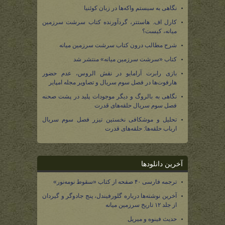
نگاهی به سیستم واکه‌ها در زبان کوئنیا
کارل اف. هاستتر، گردآورنده کتاب سرشت سرزمین
میانه، کیست؟
شرح مطالب درون کتاب سرشت سرزمین میانه
کتاب «سرشت سرزمین میانه» منتشر شد
بازی رابرت آرامایو در نقش الروس، عدم حضور
هارفوت‌ها در فصل سوم سریال و تصاویر مجله امپایر
نگاهی به بالروگ و دیگر موجودات پلید در پشت صحنه
فصل سوم سریال حلقه‌های قدرت
تحلیل و موشکافی نخستین تیزر فصل سوم سریال
ارباب حلقه‌ها: حلقه‌های قدرت
آخرین دانلودها
ترجمه فارسی ۴۰ صفحه از کتاب «سقوط نومه‌نور»
آخرین نوشته‌ها درباره گلورفیندل، پنج جادوگر و گیردان
از جلد ۱۲ تاریخ سرزمین میانه
حدیث فینوه و میریل