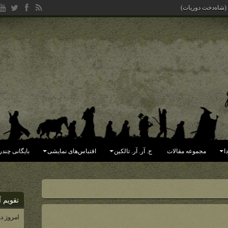
 (شاه‌دخت دوریات)
ا
مجموعه مقالات
ج. آر. آر. تالکین
اقتباس‌های نمایشی
بایگانی چندر
تقویم آ
امروز د