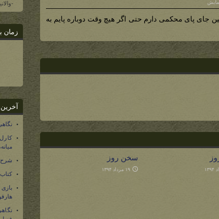
-والان
ن جای پای محکمی دارم حتی اگر هیچ وقت دوباره پایم به
زمان ب
آخرین 
نگاهی
کارل
میانه
وز
سخن روز
شرح 
۱۹ مرداد ۱۳۹۴
کتاب
بازی
هارفو
نگاهی