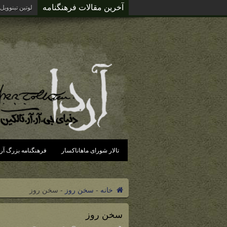
آخرین مقالات فرهنگنامه
لوتین تینوویل
تالار شورای ماهاناکسار
فرهنگنامه بزرگ آرد
خانه
-
سخن روز
-
سخن روز
سخن روز