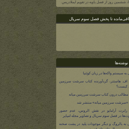
یا، ششمین روز از فصل یاویه در تقویم ایملادریس.
اقی‌مانده تا پخش فصل سوم سریال
نوشته‌ها
 به سیستم واکه‌ها در زبان کوئنیا
 اف. هاستتر، گردآورنده کتاب سرشت سرزمین
، کیست؟
مطالب درون کتاب سرشت سرزمین میانه
 «سرشت سرزمین میانه» منتشر شد
 رابرت آرامایو در نقش الروس، عدم حضور
ت‌ها در فصل سوم سریال و تصاویر مجله امپایر
 به بالروگ و دیگر موجودات پلید در پشت صحنه