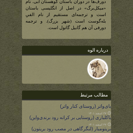
دورفی
دورف‌ها در دوران باستان کوهستان آبی. نام
در
کوهستان
«میکل‌برگ» در اصل از انگلیسی باستان
آبی)
است و ترجمه‌ای مستقیم از نام الفیِ
بله‌گوست است (شهر بزرگ). و ترجمه
دورفی آن هم گابیل گاتول است.
درباره الوه
مطالب مرتبط
بای‌واتر (روستای کنار واتر)
۲۷ اسفند ۱۴۰۱
باکلباری (روستایی بر کرانه رود برندی‌واین)
۲۷ اسفند ۱۴۰۱
بریتومبار (لنگرگاهی در مصب رود بریتون)