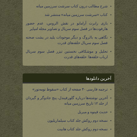
شرح مطالب درون کتاب سرشت سرزمین میانه
کتاب «سرشت سرزمین میانه» منتشر شد
بازی رابرت آرامایو در نقش الروس، عدم حضور
هارفوت‌ها در فصل سوم سریال و تصاویر مجله امپایر
نگاهی به بالروگ و دیگر موجودات پلید در پشت صحنه
فصل سوم سریال حلقه‌های قدرت
تحلیل و موشکافی نخستین تیزر فصل سوم سریال
ارباب حلقه‌ها: حلقه‌های قدرت
آخرین دانلودها
ترجمه فارسی ۴۰ صفحه از کتاب «سقوط نومه‌نور»
آخرین نوشته‌ها درباره گلورفیندل، پنج جادوگر و گیردان
از جلد ۱۲ تاریخ سرزمین میانه
حدیث فینوه و میریل
نسخه دوم روکش جلد کتاب سیلماریلیون
نسخه دوم روکش جلد کتاب هابیت