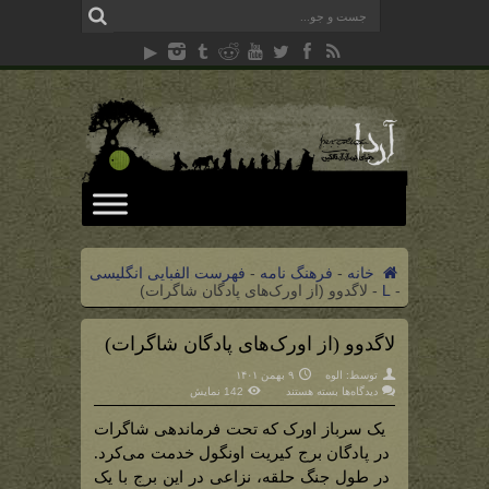
خانه
-
فرهنگ نامه
-
فهرست الفبایی انگلیسی
-
L
-
لاگدوو (از اورک‌های پادگان شاگرات)
لاگدوو (از اورک‌های پادگان شاگرات)
توسط:
الوه
۹ بهمن ۱۴۰۱
برای
دیدگاه‌ها
بسته هستند
142 نمایش
لاگدوو
(از
اورک‌های
یک سرباز اورک که تحت فرماندهی شاگرات
پادگان
شاگرات)
در پادگان برج کیریت اونگول خدمت می‌کرد.
در طول جنگ حلقه، نزاعی در این برج با یک