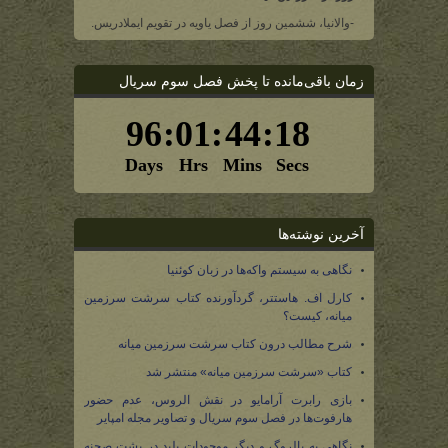
-والانیا، ششمین روز از فصل یاویه در تقویم ایملادریس.
زمان باقی‌مانده تا پخش فصل سوم سریال
آخرین نوشته‌ها
نگاهی به سیستم واکه‌ها در زبان کوئنیا
کارل اف. هاستتر، گردآورنده کتاب سرشت سرزمین
میانه، کیست؟
شرح مطالب درون کتاب سرشت سرزمین میانه
کتاب «سرشت سرزمین میانه» منتشر شد
بازی رابرت آرامایو در نقش الروس، عدم حضور
هارفوت‌ها در فصل سوم سریال و تصاویر مجله امپایر
نگاهی به بالروگ و دیگر موجودات پلید در پشت صحنه