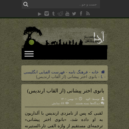
خانه
-
فرهنگ نامه
-
فهرست الفبایی انگلیسی
-
L
-
بانوی اختر پیشانی (از القاب ارندیس)
بانوی اختر پیشانی (از القاب ارندیس)
توسط:
الوه
۱۱ بهمن ۱۴۰۱
برای
دیدگاه‌ها
بسته هستند
49 نمایش
بانوی
اختر
پیشانی
لقبی که پس از نامزدی ارندیس با آلداریون
(از
القاب
به او داده شد، «بانوی اختر پیشانی»
ارندیس)
ترجمه‌ای مستقیم از واژه الفی تار-الستیرنه