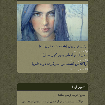
لوتین تینوویل (شاه‌دخت دوریات)
۸ آذر ۱۴۰۳
بالان (نام اصلی بئور کهن‌سال)
۱۱ خرداد ۱۴۰۳
آراگلاس (ششمین سرکرده دونه‌داین)
۱۱ خرداد ۱۴۰۳
تقویم آردا
امروز در سرزمین میانه:
-والانیا، ششمین روز از فصل یاویه در تقویم ایملادریس.