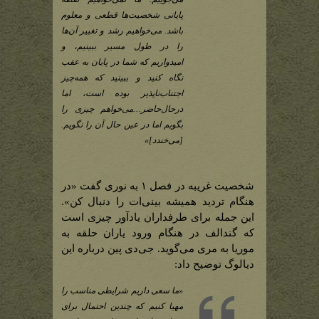
پایانی شخصیت‌ها قطعی و معلوم
باشد. می‌خواهیم رشد و تغییر آن‌ها
را در طول مسیر ببینیم، و
امیدواریم که شما در پایان به عقب
نگاه کنید و ببینید که همه‌چیز
اجتناب‌ناپذیر بوده است، اما
درحال‌حاضر…می‌خواهم چیزی را
بگویم اما در عین حال آن را نگویم.
[می‌خندد]»
شخصیت غریبه در فصل ۱ به نوری گفت «در
هنگام تردید همیشه بینی‌ات را دنبال کن».
این جمله برای طرفداران یادآور چیزی است
که گندالف در هنگام ورود یاران حلقه به
موریا به مری می‌گوید. جی‌دی پین درباره این
دیالوگ توضیح داد:
«ما سعی داریم شرایطی مناسب را
مهیا کنیم که چندین احتمال برای