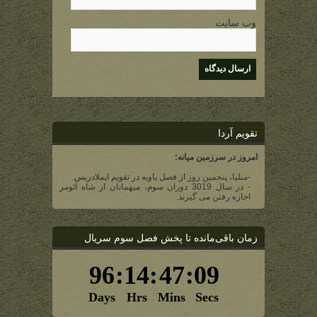
وب سایت
تقویم آردا
امروز در سرزمین میانه:
-منلیا، پنجمین روز از فصل یاویه در تقویم ایملادریس.
- در سال 3019 دوران سوم، میهمانان از شاه ائومر
اجازه رفتن می گیرند.
زمان باقی‌مانده تا پخش فصل سوم سریال