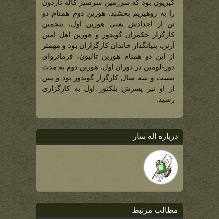
حکمران
کیریون بود که سرزمین سرسبز کاله ناردون
گوندور)
را به روهیریم بخشید. هورین دوم همنام دو
تن از اجدادش یعنی هورین اول، پنجمین
کارگزار حکمران گوندور و هورین اهل امین
آرنن، بنیانگذار خاندان کارگزاران بود و مهمتر
از این دو همنام هورین تالیون، فرمانروای
دور-لومین در دوران اول. هورین دوم به مدت
بیست و سه سال کارگزار گوندور بود و پس
از او نیز پسرش بلکتور اول به کارگزاری
رسید.
درباره اله سار
مطالب مرتبط