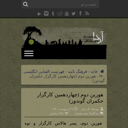
خانه
-
فرهنگ نامه
-
فهرست الفبایی انگلیسی
-
H
-
هورین دوم (چهاردهمین کارگزار حکمران
گوندور)
هورین دوم (چهاردهمین کارگزار
حکمران گوندور)
توسط:
اله سار
۹ اردیبهشت ۱۳۹۰
برای
دیدگاه‌ها
بسته هستند
231 نمایش
هورین
دوم
(چهاردهمین
هورین دوم، پسر هالاس کارگزار و نوه
کارگزار