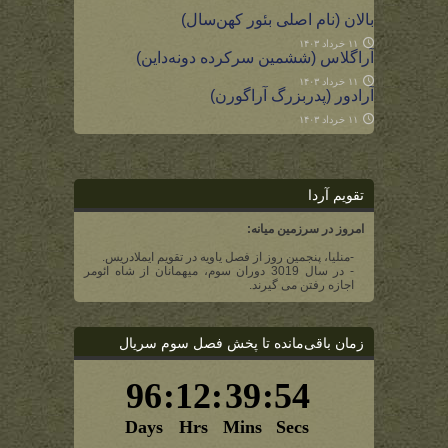
بالان (نام اصلی بئور کهن‌سال)
۱۱ خرداد ۱۴۰۳
آراگلاس (ششمین سرکرده دونه‌داین)
۱۱ خرداد ۱۴۰۳
آرادور (پدربزرگ آراگورن)
۱۱ خرداد ۱۴۰۳
تقویم آردا
امروز در سرزمین میانه:
-منلیا، پنجمین روز از فصل یاویه در تقویم ایملادریس.
- در سال 3019 دوران سوم، میهمانان از شاه ائومر
اجازه رفتن می گیرند.
زمان باقی‌مانده تا پخش فصل سوم سریال