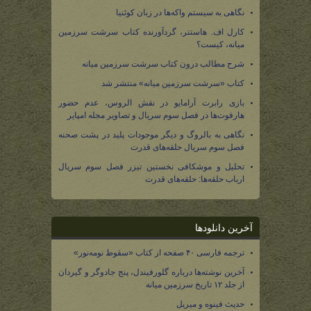
نگاهی به سیستم واکه‌ها در زبان کوئنیا
کارل اف. هاستتر، گردآورنده کتاب سرشت سرزمین
میانه، کیست؟
شرح مطالب درون کتاب سرشت سرزمین میانه
کتاب «سرشت سرزمین میانه» منتشر شد
بازی رابرت آرامایو در نقش الروس، عدم حضور
هارفوت‌ها در فصل سوم سریال و تصاویر مجله امپایر
نگاهی به بالروگ و دیگر موجودات پلید در پشت صحنه
فصل سوم سریال حلقه‌های قدرت
تحلیل و موشکافی نخستین تیزر فصل سوم سریال
ارباب حلقه‌ها: حلقه‌های قدرت
آخرین دانلودها
ترجمه فارسی ۴۰ صفحه از کتاب «سقوط نومه‌نور»
آخرین نوشته‌ها درباره گلورفیندل، پنج جادوگر و گیردان
از جلد ۱۲ تاریخ سرزمین میانه
حدیث فینوه و میریل