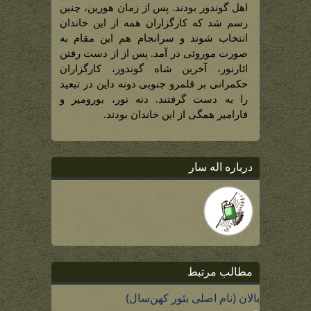
اهل گوندور بودند. پس از زمان هورین، چنین
رسم شد که کارگزاران همه از این خاندان
انتخاب شوند و سرانجام هم این مقام به
صورت موروثی در آمد. پس از از دست رفتن
ائارنور، آخرین شاه گوندور، کارگزاران
حکمرانی بر قلمرو جنوبی دونه داین در تبعید
را به دست گرفتند. دنه تور، بورومیر و
فارامیر همگی از این خاندان بودند.
درباره اله سار
مطالب مرتبط
بالان (نام اصلی بئور کهن‌سال)