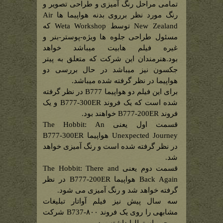
تمامی مراحل رنگ آمیزی و طراحی تصویر و
رنگ مورد نظر برروی بدنه هواپیما ها Air
New Zealand توسط Weta Workshop که
مسئول طراحی جلوه ها ویژه-پوستر-بنر و
غیره فیلم هابیت میباشد خواهد
بود.هنرمندان این شرکت که متعلق به پیتر
جکسون نیز میباشد در حال بررسی دو
هواپیما در نظر گرفته شده میباشد.
برای این فیلم دو هواپیما B777 در نظر گرفته
شده است که یک فروند B777-300ER و یک
فروند B777-200ER خواهند بود.
قسمت اول یعنی The Hobbit: An
Unexpected Journey هواپیما B777-300ER
در نظر گرفته شده است و رنگ آمیزی خواهد
شد.
قسمت دوم یعنی The Hobbit: There and
Back Again هواپیما B777-200ER در نظر
گرفته خواهد شد و رنگ آمیزی می شود.
سه سال پیش نیز فیلم آواتار تبلیغات
مشابهی را روی یک فروند B737-۸۰۰ شرکت