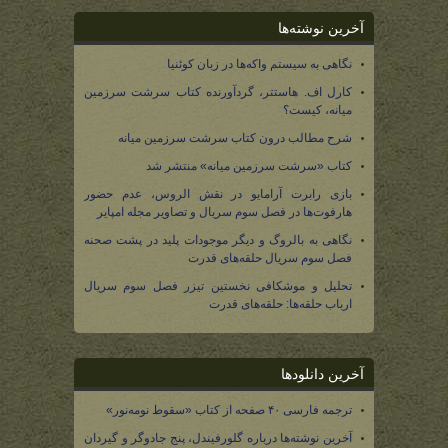
آخرین نوشته‌ها
نگاهی به سیستم واکه‌ها در زبان کوئنیا
کارل اف. هاستتر، گردآورنده کتاب سرشت سرزمین
میانه، کیست؟
شرح مطالب درون کتاب سرشت سرزمین میانه
کتاب «سرشت سرزمین میانه» منتشر شد
بازی رابرت آرامایو در نقش الروس، عدم حضور
هارفوت‌ها در فصل سوم سریال و تصاویر مجله امپایر
نگاهی به بالروگ و دیگر موجودات پلید در پشت صحنه
فصل سوم سریال حلقه‌های قدرت
تحلیل و موشکافی نخستین تیزر فصل سوم سریال
ارباب حلقه‌ها: حلقه‌های قدرت
آخرین دانلودها
ترجمه فارسی ۴۰ صفحه از کتاب «سقوط نومه‌نور»
آخرین نوشته‌ها درباره گلورفیندل، پنج جادوگر و گیردان