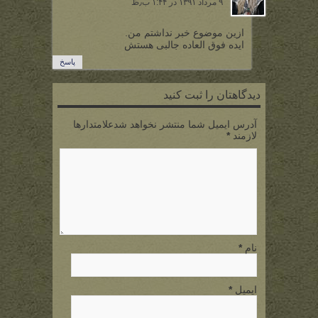
۹ مرداد ۱۳۹۱ در ۱:۴۴ ب٫ظ
ازین موضوع خبر نداشتم من.
ایده فوق العاده جالبی هستش
پاسخ
دیدگاهتان را ثبت کنید
آدرس ایمیل شما منتشر نخواهد شدعلامتدارها
لازمند
*
نام
*
ایمیل
*