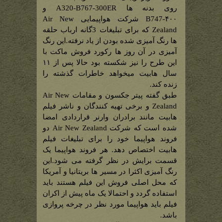
روی بدنه ها A320-B767-300ER و
B747-۴۰۰ شرکت هواپیمایی Air New
Zealand که برای تبلیغات 3گانه ارباب حلقه
ها رنگ آمیزی شده بودن از یاد نرفته.این رنگ
آمیزی در آن روز ها رکورد فروش ماکت با
این طرح را نیز شکسته بود حالا پس از ۱۱
سال هابیت میخواهد خاطرات گذشته را
زنده کند.
طبق گفته پیتر جکسون و مقامات Air New
Zealand و برخی تهیه کنندگان و ناشر فیلم
هابیت مانند برادران وارنر قراردادی امضا
شده است که شرکت Air New Zealand دو
فروند هواپیما خود را برای تبلیغات فیلم
هابیت اختصاص دهد. هر فروند هواپیما یک
قسمت برایش در نظر گرفته می شود.این
رنگ آمیزی اکثرا در مسیر ها بریتانیا و آمریکا
که محل اصلی فروش این فیلم هستند باید
استفاده گردد و احتمالا یک ماه پیش از اکران
فیلم باید هواپیما مورد نظر در چرخه پروازی
باشد.