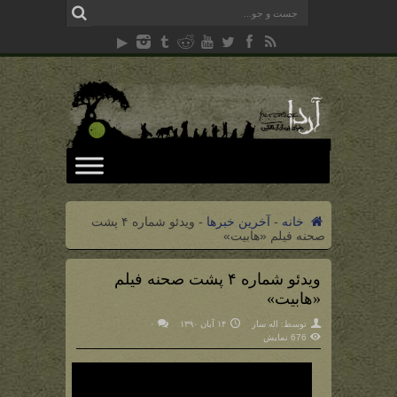
خانه
-
آخرین خبرها
-
ویدئو شماره ۴ پشت
صحنه فیلم «هابیت»
ویدئو شماره ۴ پشت صحنه فیلم
«هابیت»
توسط:
اله سار
۱۴ آبان ۱۳۹۰
۰
676 نمایش