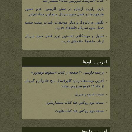
کتاب «سرشت سرزمین میانه» منتشر شد
بازی رابرت آرامایو در نقش الروس، عدم حضور
هارفوت‌ها در فصل سوم سریال و تصاویر مجله امپایر
نگاهی به بالروگ و دیگر موجودات پلید در پشت صحنه
فصل سوم سریال حلقه‌های قدرت
تحلیل و موشکافی نخستین تیزر فصل سوم سریال
ارباب حلقه‌ها: حلقه‌های قدرت
آخرین دانلودها
ترجمه فارسی ۴۰ صفحه از کتاب «سقوط نومه‌نور»
آخرین نوشته‌ها درباره گلورفیندل، پنج جادوگر و گیردان
از جلد ۱۲ تاریخ سرزمین میانه
حدیث فینوه و میریل
نسخه دوم روکش جلد کتاب سیلماریلیون
نسخه دوم روکش جلد کتاب هابیت
آخرین دیدگاه‌ها