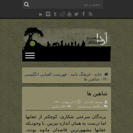
خانه
-
فرهنگ نامه
-
فهرست الفبایی انگلیسی
-
H
-
شاهین ها
شاهین ها
توسط:
اله سار
۹ اردیبهشت ۱۳۹۰
برای
دیدگاه‌ها
بسته هستند
390 نمایش
شاهین
ها
پرندگان سرعتی شکاری، کوچکتر از عقابها
اما درست به همان اندازه تیزبین. با وجودیکه
عقابها مشهورترین قاصدان مانوه بودند،