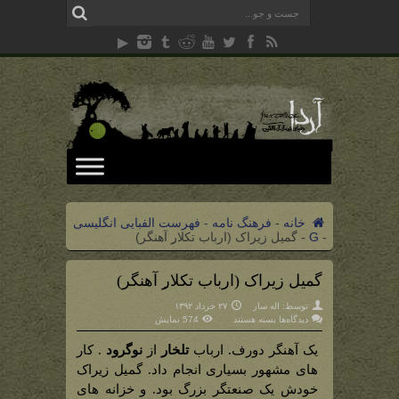
خانه
-
فرهنگ نامه
-
فهرست الفبایی انگلیسی
-
G
-
گمیل زیراک (ارباب تکلار‍‍ِ آهنگر)
گمیل زیراک (ارباب تکلار‍‍ِ آهنگر)
توسط:
اله سار
۲۷ خرداد ۱۳۹۲
برای
دیدگاه‌ها
بسته هستند
574 نمایش
گمیل
زیراک
(ارباب
یک آهنگر دورف. ارباب
تلخار
از
نوگرود
. کار
تکلار‍‍ِ
آهنگر)
های مشهور بسیاری انجام داد. گمیل زیراک
خودش یک صنعتگر بزرگ بود. و خزانه های