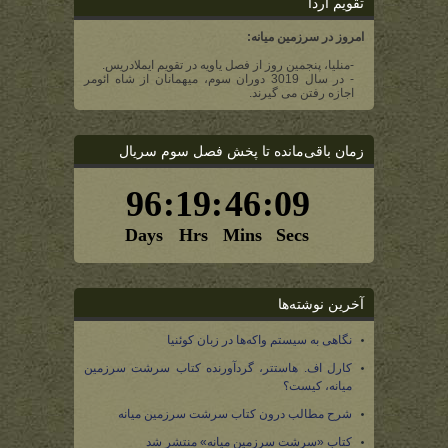
تقویم آردا
امروز در سرزمین میانه:
-منلیا، پنجمین روز از فصل یاویه در تقویم ایملادریس.
- در سال 3019 دوران سوم، میهمانان از شاه ائومر
اجازه رفتن می گیرند.
زمان باقی‌مانده تا پخش فصل سوم سریال
آخرین نوشته‌ها
نگاهی به سیستم واکه‌ها در زبان کوئنیا
کارل اف. هاستتر، گردآورنده کتاب سرشت سرزمین
میانه، کیست؟
شرح مطالب درون کتاب سرشت سرزمین میانه
کتاب «سرشت سرزمین میانه» منتشر شد