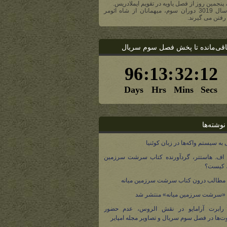
، پنجمین روز از فصل یاویه در تقویم ایملادریس.
- در سال 3019 دوران سوم، میهمانان از شاه ائومر
رفتن می گیرند.
اقی‌مانده تا پخش فصل سوم سریال
نوشته‌ها
 به سیستم واکه‌ها در زبان کوئنیا
 اف. هاستتر، گردآورنده کتاب سرشت سرزمین
، کیست؟
مطالب درون کتاب سرشت سرزمین میانه
 «سرشت سرزمین میانه» منتشر شد
 رابرت آرامایو در نقش الروس، عدم حضور
ت‌ها در فصل سوم سریال و تصاویر مجله امپایر