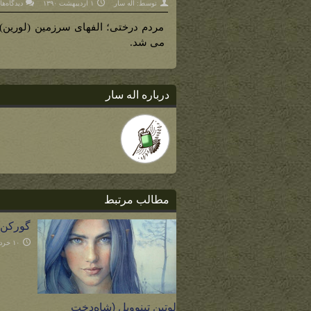
توسط:
اله سار
۱ اردیبهشت ۱۳۹۰
دیدگاه‌ها
مردم درختی؛ الفهای سرزمین (لورین)، 
می شد.
درباره اله سار
مطالب مرتبط
گورکن
۱۰ خرداد ۱۴۰۳
لوتین تینوویل (شاه‌دخت