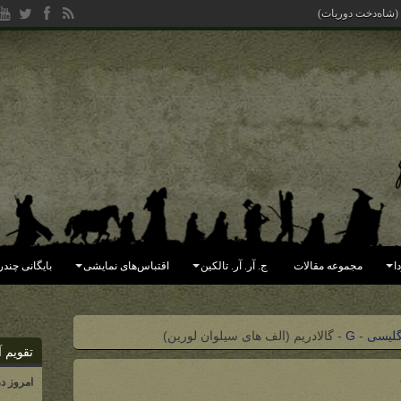
 (شاه‌دخت دوریات)
ا
مجموعه مقالات
ج. آر. آر. تالکین
اقتباس‌های نمایشی
بایگانی چندر
گلیسی
-
G
-
گالادریم (الف های سیلوان لورین)
تقویم آ
امروز د