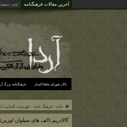
آخرین مقالات فرهنگنامه
لوتین تینوویل
تالار شورای ماهاناکسار
فرهنگنامه بزرگ آرد
خانه
-
فرهنگ نامه
-
فهرست الفبایی ان
گالادریم (الف های سیلوان لورین)