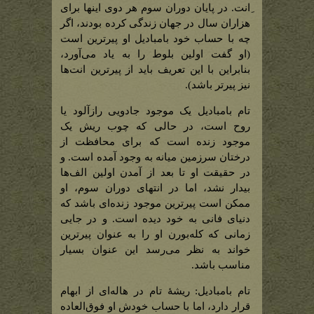
ِانت. در پایان دوران سوم هر دوی اینها برای
هزاران سال در جهان زندگی کرده بودند، اگر
چه با حساب خود بامبادیل او پیرترین است
(او گفت اولین بلوط را به یاد می‌آورد،
بنابراین با این تعریف باید از پیرترین انت‌‌‌ها
نیز پیرتر باشد).
تام بامبادیل یک موجود جادویی رازآلود یا
روح است، در حالی که چوب ریش یک
موجود زنده است که برای محافظت از
درختان سرزمین میانه به وجود آمده است. و
در حقیقت او تا بعد از آمدن اولین الف‌ها
بیدار نشد، اما در انتهای دوران سوم، او
ممکن است پیرترین موجود زنده‌‌‌ای باشد که
دنیای فانی به خود دیده است. و در جایی
زمانی که کله‌بورن او را به عنوان پیرترین
خواند به نظر می‌رسد این عنوان بسیار
مناسب باشد.
تام بامبادیل: ریشۀ تام در هاله‌‌‌ای از ابهام
قرار دارد، اما با حساب خودش او فوق‌‌‌العاده