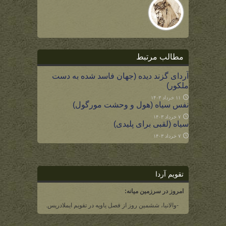
مطالب مرتبط
آردای گزند دیده (جهان فاسد شده به دست
ملکور)
۱۱ خرداد ۱۴۰۳
نفس سیاه (هول و وحشت مورگول)
۷ خرداد ۱۴۰۳
سیاه (لقبی برای پلیدی)
۷ خرداد ۱۴۰۳
تقویم آردا
امروز در سرزمین میانه:
-والانیا، ششمین روز از فصل یاویه در تقویم ایملادریس.