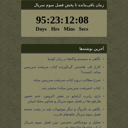
زمان باقی‌مانده تا پخش فصل سوم سریال
آخرین نوشته‌ها
نگاهی به سیستم واکه‌ها در زبان کوئنیا
کارل اف. هاستتر، گردآورنده کتاب سرشت سرزمین
میانه، کیست؟
شرح مطالب درون کتاب سرشت سرزمین میانه
کتاب «سرشت سرزمین میانه» منتشر شد
بازی رابرت آرامایو در نقش الروس، عدم حضور
هارفوت‌ها در فصل سوم سریال و تصاویر مجله امپایر
نگاهی به بالروگ و دیگر موجودات پلید در پشت صحنه
فصل سوم سریال حلقه‌های قدرت
تحلیل و موشکافی نخستین تیزر فصل سوم سریال
ارباب حلقه‌ها: حلقه‌های قدرت