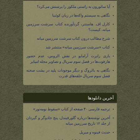
آیا سائورون به راستی ملکور را پرستش می‌کرد؟
نگاهی به سیستم واکه‌ها در زبان کوئنیا
کارل اف. هاستتر، گردآورنده کتاب سرشت سرزمین
میانه، کیست؟
شرح مطالب درون کتاب سرشت سرزمین میانه
کتاب «سرشت سرزمین میانه» منتشر شد
بازی رابرت آرامایو در نقش الروس، عدم حضور
هارفوت‌ها در فصل سوم سریال و تصاویر مجله امپایر
نگاهی به بالروگ و دیگر موجودات پلید در پشت صحنه
فصل سوم سریال حلقه‌های قدرت
آخرین دانلودها
ترجمه فارسی ۴۰ صفحه از کتاب «سقوط نومه‌نور»
آخرین نوشته‌ها درباره گلورفیندل، پنج جادوگر و گیردان
از جلد ۱۲ تاریخ سرزمین میانه
حدیث فینوه و میریل