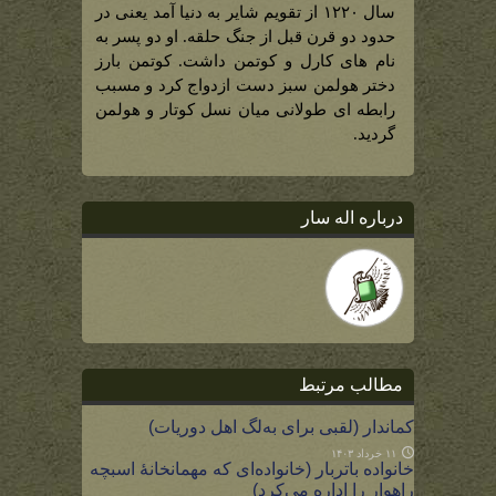
سال ۱۲۲۰ از تقویم شایر به دنیا آمد یعنی در
حدود دو قرن قبل از جنگ حلقه. او دو پسر به
نام های کارل و کوتمن داشت. کوتمن بارز
دختر هولمن سبز دست ازدواج کرد و مسبب
رابطه ای طولانی میان نسل کوتار و هولمن
گردید.
درباره اله سار
مطالب مرتبط
کماندار (لقبی برای به‌لگ اهل دوریات)
۱۱ خرداد ۱۴۰۳
خانواده باتربار (خانواده‌ای که مهمانخانۀ اسبچه
راهوار را اداره می‌کرد)