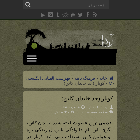
خانه
-
فرهنگ نامه
-
فهرست الفبایی انگلیسی
-
C
-
کوتار (جد خاندان کاتن)
کوتار (جد خاندان کاتن)
توسط:
اله سار
۲۹ خرداد ۱۳۹۲
برای
دیدگاه‌ها
بسته هستند
317 نمایش
کوتار
(جد
خاندان
قدیمی ترین عضو شناخته شده خاندان کاتن،
کاتن)
اگرچه این نام خانوادگی تا زمان زندگی نوه
او هولمن کاتن استفاده نمی شد. کوتار در