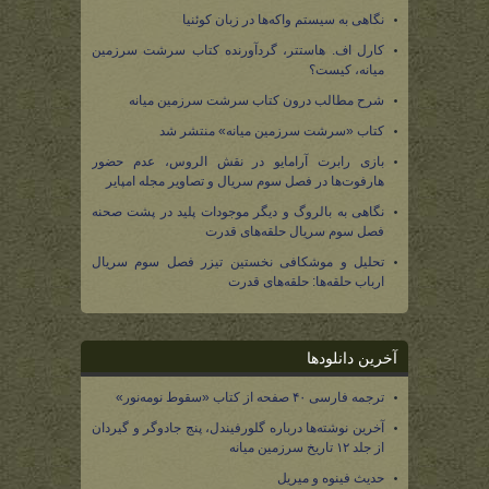
نگاهی به سیستم واکه‌ها در زبان کوئنیا
کارل اف. هاستتر، گردآورنده کتاب سرشت سرزمین
میانه، کیست؟
شرح مطالب درون کتاب سرشت سرزمین میانه
کتاب «سرشت سرزمین میانه» منتشر شد
بازی رابرت آرامایو در نقش الروس، عدم حضور
هارفوت‌ها در فصل سوم سریال و تصاویر مجله امپایر
نگاهی به بالروگ و دیگر موجودات پلید در پشت صحنه
فصل سوم سریال حلقه‌های قدرت
تحلیل و موشکافی نخستین تیزر فصل سوم سریال
ارباب حلقه‌ها: حلقه‌های قدرت
آخرین دانلودها
ترجمه فارسی ۴۰ صفحه از کتاب «سقوط نومه‌نور»
آخرین نوشته‌ها درباره گلورفیندل، پنج جادوگر و گیردان
از جلد ۱۲ تاریخ سرزمین میانه
حدیث فینوه و میریل