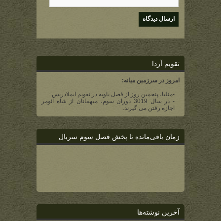
تقویم آردا
امروز در سرزمین میانه:
-منلیا، پنجمین روز از فصل یاویه در تقویم ایملادریس.
- در سال 3019 دوران سوم، میهمانان از شاه ائومر
اجازه رفتن می گیرند.
زمان باقی‌مانده تا پخش فصل سوم سریال
آخرین نوشته‌ها