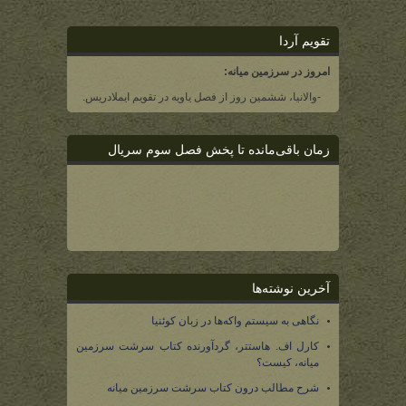
تقویم آردا
امروز در سرزمین میانه:
-والانیا، ششمین روز از فصل یاویه در تقویم ایملادریس.
زمان باقی‌مانده تا پخش فصل سوم سریال
آخرین نوشته‌ها
نگاهی به سیستم واکه‌ها در زبان کوئنیا
کارل اف. هاستتر، گردآورنده کتاب سرشت سرزمین
میانه، کیست؟
شرح مطالب درون کتاب سرشت سرزمین میانه