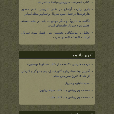
کتاب «سرشت سرزمین میانه» منتشر شد
بازی رابرت آرامایو در نقش الروس، عدم حضور
هارفوت‌ها در فصل سوم سریال و تصاویر مجله امپایر
نگاهی به بالروگ و دیگر موجودات پلید در پشت صحنه
فصل سوم سریال حلقه‌های قدرت
تحلیل و موشکافی نخستین تیزر فصل سوم سریال
ارباب حلقه‌ها: حلقه‌های قدرت
آخرین دانلودها
ترجمه فارسی ۴۰ صفحه از کتاب «سقوط نومه‌نور»
آخرین نوشته‌ها درباره گلورفیندل، پنج جادوگر و گیردان
از جلد ۱۲ تاریخ سرزمین میانه
حدیث فینوه و میریل
نسخه دوم روکش جلد کتاب سیلماریلیون
نسخه دوم روکش جلد کتاب هابیت