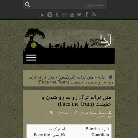
خانه
-
متن ترانه (لیریکس)
-
متن ترانه ترک
رو به رو شدن با حقیقت (Face the Truth)
متن ترانه ترک رو به رو شدن با
حقیقت (Face the Truth)
توسط:
مهسا جوادی
۱۰ تیر ۱۳۹۹
۰
234 نمایش
نام بند:
Blind
نام ترک به
Guardian
انگلیسی:
Face the