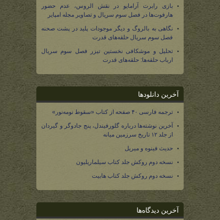
بازی رابرت آرامایو در نقش الروس، عدم حضور
هارفوت‌ها در فصل سوم سریال و تصاویر مجله امپایر
نگاهی به بالروگ و دیگر موجودات پلید در پشت صحنه
فصل سوم سریال حلقه‌های قدرت
تحلیل و موشکافی نخستین تیزر فصل سوم سریال
ارباب حلقه‌ها: حلقه‌های قدرت
آخرین دانلودها
ترجمه فارسی ۴۰ صفحه از کتاب «سقوط نومه‌نور»
آخرین نوشته‌ها درباره گلورفیندل، پنج جادوگر و گیردان
از جلد ۱۲ تاریخ سرزمین میانه
حدیث فینوه و میریل
نسخه دوم روکش جلد کتاب سیلماریلیون
نسخه دوم روکش جلد کتاب هابیت
آخرین دیدگاه‌ها