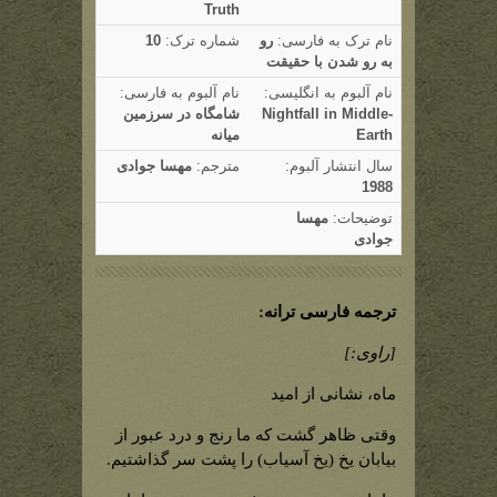
Truth
نام ترک به فارسی:
رو
شماره ترک:
10
به رو شدن با حقیقت
نام آلبوم به انگلیسی:
نام آلبوم به فارسی:
Nightfall in Middle-
شامگاه در سرزمین
Earth
میانه
سال انتشار آلبوم:
مترجم:
مهسا جوادی
1988
توضیحات:
مهسا
جوادی
ترجمه فارسی ترانه:
[راوی:]
ماه، نشانی از امید
وقتی ظاهر گشت که ما رنج و درد عبور از
بیابان یخ (یخ آسیاب) را پشت سر گذاشتیم.