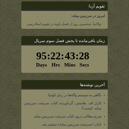
تقویم آردا
امروز در سرزمین میانه:
-والانیا، ششمین روز از فصل یاویه در تقویم ایملادریس.
زمان باقی‌مانده تا پخش فصل سوم سریال
آخرین نوشته‌ها
نگاهی به سیستم واکه‌ها در زبان کوئنیا
کارل اف. هاستتر، گردآورنده کتاب سرشت سرزمین
میانه، کیست؟
شرح مطالب درون کتاب سرشت سرزمین میانه
کتاب «سرشت سرزمین میانه» منتشر شد