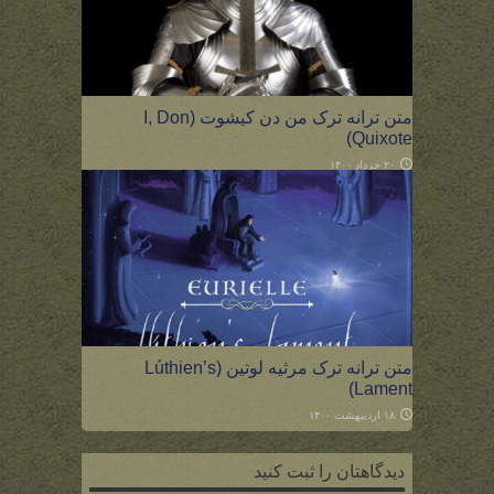
متن ترانه ترک من دن کیشوت (I, Don
Quixote)
۲۰ خرداد ۱۴۰۰
متن ترانه ترک مرثیه لوتین (Lúthien’s
Lament)
۱۸ اردیبهشت ۱۴۰۰
دیدگاهتان را ثبت کنید