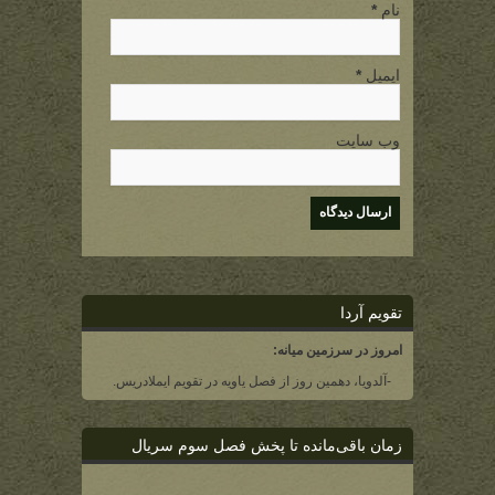
نام
*
ایمیل
*
وب سایت
تقویم آردا
امروز در سرزمین میانه:
-آلدویا، دهمین روز از فصل یاویه در تقویم ایملادریس.
زمان باقی‌مانده تا پخش فصل سوم سریال