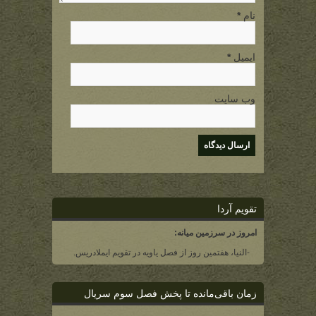
نام
*
ایمیل
*
وب سایت
تقویم آردا
امروز در سرزمین میانه:
-النیا، هفتمین روز از فصل یاویه در تقویم ایملادریس.
زمان باقی‌مانده تا پخش فصل سوم سریال