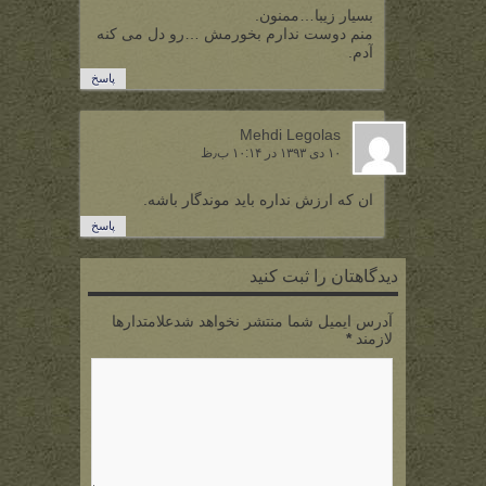
بسیار زیبا…ممنون.
منم دوست ندارم بخورمش …رو دل می کنه
آدم.
پاسخ
Mehdi Legolas
۱۰ دی ۱۳۹۳ در ۱۰:۱۴ ب٫ظ
ان که ارزش نداره باید موندگار باشه.
پاسخ
دیدگاهتان را ثبت کنید
آدرس ایمیل شما منتشر نخواهد شدعلامتدارها
لازمند
*