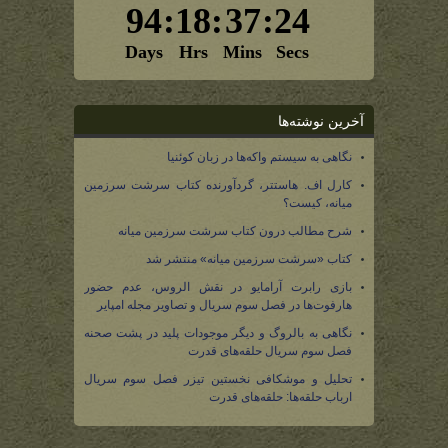
آخرین نوشته‌ها
نگاهی به سیستم واکه‌ها در زبان کوئنیا
کارل اف. هاستتر، گردآورنده کتاب سرشت سرزمین
میانه، کیست؟
شرح مطالب درون کتاب سرشت سرزمین میانه
کتاب «سرشت سرزمین میانه» منتشر شد
بازی رابرت آرامایو در نقش الروس، عدم حضور
هارفوت‌ها در فصل سوم سریال و تصاویر مجله امپایر
نگاهی به بالروگ و دیگر موجودات پلید در پشت صحنه
فصل سوم سریال حلقه‌های قدرت
تحلیل و موشکافی نخستین تیزر فصل سوم سریال
ارباب حلقه‌ها: حلقه‌های قدرت