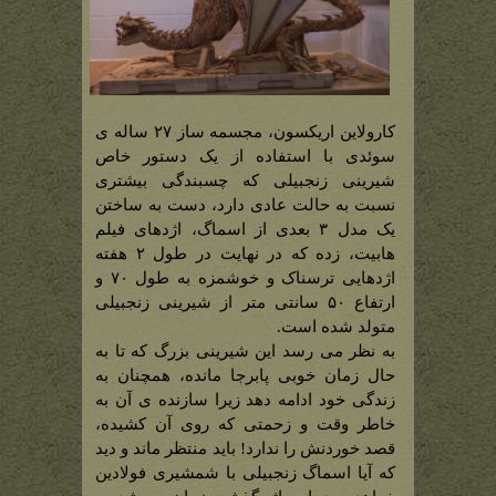
کارولاین اریکسون، مجسمه ساز ۲۷ ساله ی
سوئدی با استفاده از یک دستور خاص
شیرینی زنجبیلی که چسبندگی بیشتری
نسبت به حالت عادی دارد، دست به ساختن
یک مدل ۳ بعدی از اسماگ، اژدهای فیلم
هابیت، زده که در نهایت در طول ۲ هفته
اژدهایی ترسناک و خوشمزه به طول ۷۰ و
ارتفاع ۵۰ سانتی متر از شیرینی زنجبیلی
متولد شده است.
به نظر می رسد این شیرینی بزرگ که تا به
حال زمان خوبی پابرجا مانده، همچنان به
زندگی خود ادامه دهد زیرا سازنده ی آن به
خاطر وقت و زحمتی که روی آن کشیده،
قصد خوردنش را ندارد! باید منتظر ماند و دید
که آیا اسماگ زنجبیلی با شمشیری فولادین