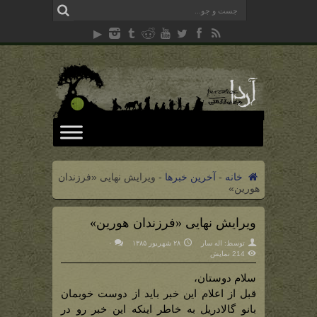
خانه
-
آخرین خبرها
-
ویرایش نهایی «فرزندان
هورین»
ویرایش نهایی «فرزندان هورین»
توسط:
اله سار
۲۸ شهریور ۱۳۸۵
۰
214 نمایش
سلام دوستان،
قبل از اعلام این خبر باید از دوست خوبمان
بانو گالادریل به خاطر اینکه این خبر رو در