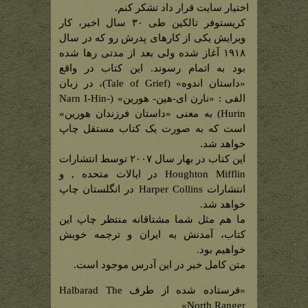
اختیار سایت قرار داد تشکر کنم.
کریستوفر تالکین طی ۳۰ سال اخیر، کار
ویرایش یکی از کارهای پدرش رو که در سال
۱۹۱۸ آغاز شده ولی بعد از مدتی رها شده
بود به اتمام رسوند. این کتاب در واقع
«داستان اندوه» (Tale of Grief)، در زبان
الفی : «نارن ای-هین- هورین» (Narn I-Hin-
Hurin) به معنی «داستان فرزندان هورین»
است که به صورت یک کتاب مستقل چاپ
خواهد شد.
این کتاب در بهار سال ۲۰۰۷ توسط انتشارات
Houghton Mifflin در ایالات متحده , و
انتشارات Harper Collins در انگلستان چاپ
خواهد شد.
ما هم مثل شما مشتاقانه منتظر چاپ این
کتاب، آمدنش به ایران و ترجمه خوبش
خواهیم بود.
متن کامل خبر در این آدرس موجود است.
«فرستاده شده از طرف Halbarad The
North Ranger»