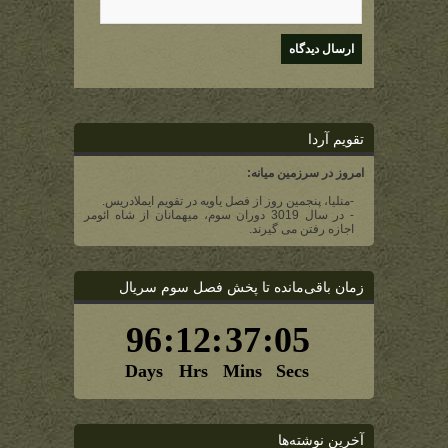
تقویم آردا
امروز در سرزمین میانه:
-منلیا، پنجمین روز از فصل یاویه در تقویم ایملادریس.
- در سال 3019 دوران سوم، میهمانان از شاه ائومر
اجازه رفتن می گیرند.
زمان باقی‌مانده تا پخش فصل سوم سریال
آخرین نوشته‌ها