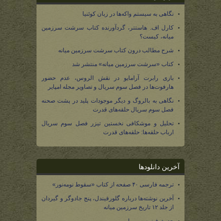
نگاهی به سیستم واکه‌ها در زبان کوئنیا
کارل اف. هاستتر، گردآورنده کتاب سرشت سرزمین
میانه، کیست؟
شرح مطالب درون کتاب سرشت سرزمین میانه
کتاب «سرشت سرزمین میانه» منتشر شد
بازی رابرت آرامایو در نقش الروس، عدم حضور
هارفوت‌ها در فصل سوم سریال و تصاویر مجله امپایر
نگاهی به بالروگ و دیگر موجودات پلید در پشت صحنه
فصل سوم سریال حلقه‌های قدرت
تحلیل و موشکافی نخستین تیزر فصل سوم سریال
ارباب حلقه‌ها: حلقه‌های قدرت
آخرین دانلودها
ترجمه فارسی ۴۰ صفحه از کتاب «سقوط نومه‌نور»
آخرین نوشته‌ها درباره گلورفیندل، پنج جادوگر و گیردان
از جلد ۱۲ تاریخ سرزمین میانه