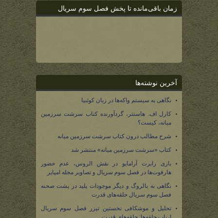
زمان باقی‌مانده تا پخش فصل سوم سریال
آخرین نوشته‌ها
نگاهی به سیستم واکه‌ها در زبان کوئنیا
کارل اف. هاستتر، گردآورنده کتاب سرشت سرزمین
میانه، کیست؟
شرح مطالب درون کتاب سرشت سرزمین میانه
کتاب «سرشت سرزمین میانه» منتشر شد
بازی رابرت آرامایو در نقش الروس، عدم حضور
هارفوت‌ها در فصل سوم سریال و تصاویر مجله امپایر
نگاهی به بالروگ و دیگر موجودات پلید در پشت صحنه
فصل سوم سریال حلقه‌های قدرت
تحلیل و موشکافی نخستین تیزر فصل سوم سریال
ارباب حلقه‌ها: حلقه‌های قدرت