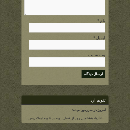
نام
*
ایمیل
*
وب سایت
تقویم آردا
امروز در سرزمین میانه:
-آناریا، هشتمین روز از فصل یاویه در تقویم ایملادریس.