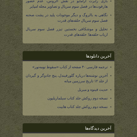
بازی رابرت آرامایو در نقش الروس، عدم حضور
هارفوت‌ها در فصل سوم سریال و تصاویر مجله امپایر
نگاهی به بالروگ و دیگر موجودات پلید در پشت صحنه
فصل سوم سریال حلقه‌های قدرت
تحلیل و موشکافی نخستین تیزر فصل سوم سریال
ارباب حلقه‌ها: حلقه‌های قدرت
آخرین دانلودها
ترجمه فارسی ۴۰ صفحه از کتاب «سقوط نومه‌نور»
آخرین نوشته‌ها درباره گلورفیندل، پنج جادوگر و گیردان
از جلد ۱۲ تاریخ سرزمین میانه
حدیث فینوه و میریل
نسخه دوم روکش جلد کتاب سیلماریلیون
نسخه دوم روکش جلد کتاب هابیت
آخرین دیدگاه‌ها