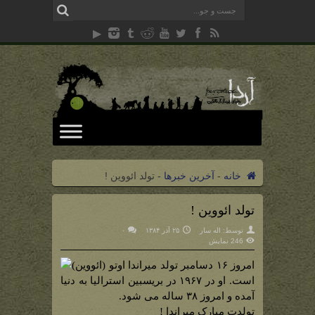
خانه
-
آخرین خبرها
-
تولد ائووین !
تولد ائووین !
توسط:
اله سار
۲۵ آذر ۱۳۸۴
۰
246 نمایش
امروز ۱۶ دسامبر تولد میراندا اوتو (ائووین)
است. او در ۱۹۶۷ در بریسبین استرالیا به دنیا
آمده و امروز ۳۸ ساله می شود.
تولدت مبارک میراندا !