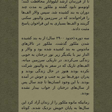
تا از فرزندان ارشد ایلوواتار محافظت کنند؛
اوتومنو نابود گشته و ملکور به مدت چند
دوران به بند کشیده شد. سپس والار الف‌ها
را فراخواندند که در سرزمین والینور سکنی
گزینند و الف‌ها بسیاری به این فراخوان پاسخ
مثبت دادند.
سه دوره (حدود ۲۹۰۰ سال) از به بند کشیده
شدن ملکور گذشت. ملکور در تالارهای
ماندوس به بند کشیده شده بود و والار و
الدار نیز با یکدیگر زیر نور درختان به خوبی
زندگی می‌کردند. در تاریکی سرزمین میانه،
الف‌های تاریک که در سفر به والینور شرکت
نکرده بودند هنوز در حال زندگی بودند و
پدران دورف‌ها نیز به جنب و جوش در آمده
بودند. با این وجود انسان‌ها تا چند سال پس
از سال‌های درختان از خواب بیدار نشده
بودند.
زمانیکه مانوه ملکور را از زندان آزاد کرد این
سال‌ها به پایان خویش نزدیک شدند. کوتاه