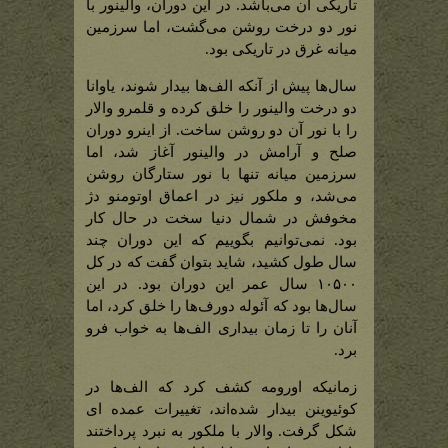
پیش
تاریکی آن می‌باشد. در این دوران، والینور با
از
خورشید
نور دو درخت روشن می‌گشت، اما سرزمین
و
ماه)
میانه غرق در تاریکی بود.
سال‌ها پیش از آنکه الف‌ها بیدار شوند، یاوانا
دو درخت والینور را خلق کرده و قلمرو والار
را با نور آن دو روشن ساخت. از اینرو دوران
صلح و آرامش در والینور آغاز شد، اما
سرزمین میانه تنها با نور ستارگان روشن
می‌شد، و ملکور نیز در اعماق اوتومنو دژ
مخوفش در شمال دنیا سخت در حال کار
بود. نمی‌توانیم بگوییم که این دوران چند
سال طول کشید، شاید بتوان گفت که در کل
۱۰۵۰۰ سال عمر این دوران بود. در این
سال‌ها بود که آئوله دورف‌ها را خلق کرد، اما
آنان را تا زمان بیداری الف‌ها به خواب فرو
برد.
زمانیکه اورومه کشف کرد که الف‌ها در
کوئیوینن بیدار شده‌اند، تغییرات عمده ای
شکل گرفت. والار با ملکور به نبرد پرداختند