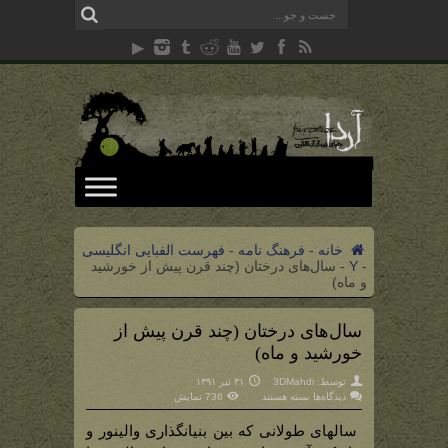
خانه
-
فرهنگ نامه
-
فهرست الفبایی انگلیسی
-
Y
-
سال‌های درختان (چند قرن پیش از خورشید
و ماه)
سال‌های درختان (چند قرن پیش از
خورشید و ماه)
توسط:
3DMahdi
۳۱ تیر ۱۳۹۱
برای
دیدگاه‌ها
بسته هستند
736 نمایش
سال‌های
درختان
(چند
سالهای طولانی که بین بنیانگذاری والینور و
قرن