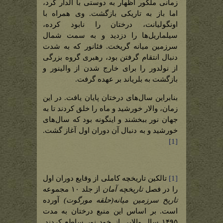
زمانی ملکور اظهار به دوستی با الدار کرد،
اما باز به تاریکی بازگشت. وی همراه با
اونگولیانت، درختان را نابود کرده،
سیلماریل‌ها را دزدید و به سمت شمال
سرزمین میانه گریخت. فئانور که به شدت
دنبال انتقام گرفتن بود، رهبری گروه بزرگی
از نولدور را برای خارج شدن از والینور و
بازگشت به بلریاند بر عهده گرفت.
بنابراین سال‌های درختان پایان یافت. در این
زمان، والار خورشید و ماه را خلق کردند تا به
جهان نور ببخشند و اینگونه بود که سال‌های
خورشید و به دنبال آن دوران اول آغاز گشت.
[1]
[1]
تالکین تاریخچه کاملی از وقایع دوران اول
را در فصل
تاریخچه آمان
از جلد ۱۰ مجموعه
تاریخ سرزمین میانه(حلقه مورگوت)
آورده
است. بر اساس این منبع درختان به مدت
۱۴۹۵ سال والایی از خود نور ساطع کردند.