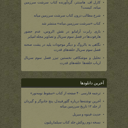
کارل اف. هاستتر، گردآورنده کتاب سرشت سرزمین
میانه، کیست؟
شرح مطالب درون کتاب سرشت سرزمین میانه
کتاب «سرشت سرزمین میانه» منتشر شد
بازی رابرت آرامایو در نقش الروس، عدم حضور
هارفوت‌ها در فصل سوم سریال و تصاویر مجله امپایر
نگاهی به بالروگ و دیگر موجودات پلید در پشت صحنه
فصل سوم سریال حلقه‌های قدرت
تحلیل و موشکافی نخستین تیزر فصل سوم سریال
ارباب حلقه‌ها: حلقه‌های قدرت
آخرین دانلودها
ترجمه فارسی ۴۰ صفحه از کتاب «سقوط نومه‌نور»
آخرین نوشته‌ها درباره گلورفیندل، پنج جادوگر و گیردان
از جلد ۱۲ تاریخ سرزمین میانه
حدیث فینوه و میریل
نسخه دوم روکش جلد کتاب سیلماریلیون