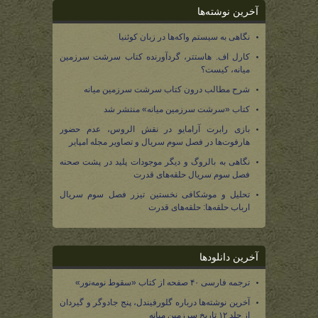
آخرین نوشته‌ها
نگاهی به سیستم واکه‌ها در زبان کوئنیا
کارل اف. هاستتر، گردآورنده کتاب سرشت سرزمین
میانه، کیست؟
شرح مطالب درون کتاب سرشت سرزمین میانه
کتاب «سرشت سرزمین میانه» منتشر شد
بازی رابرت آرامایو در نقش الروس، عدم حضور
هارفوت‌ها در فصل سوم سریال و تصاویر مجله امپایر
نگاهی به بالروگ و دیگر موجودات پلید در پشت صحنه
فصل سوم سریال حلقه‌های قدرت
تحلیل و موشکافی نخستین تیزر فصل سوم سریال
ارباب حلقه‌ها: حلقه‌های قدرت
آخرین دانلودها
ترجمه فارسی ۴۰ صفحه از کتاب «سقوط نومه‌نور»
آخرین نوشته‌ها درباره گلورفیندل، پنج جادوگر و گیردان
از جلد ۱۲ تاریخ سرزمین میانه