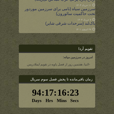
۱۱ خرداد ۱۴۰۳
سرزمین سیاه (نامی برای سرزمین موردور
تحت حاکمیت سائورون)
۷ خرداد ۱۴۰۳
باک‌لند (سرحدات شرقی شایر)
۲۷ اسفند ۱۴۰۱
تقویم آردا
امروز در سرزمین میانه:
-النیا، هفتمین روز از فصل یاویه در تقویم ایملادریس.
زمان باقی‌مانده تا پخش فصل سوم سریال