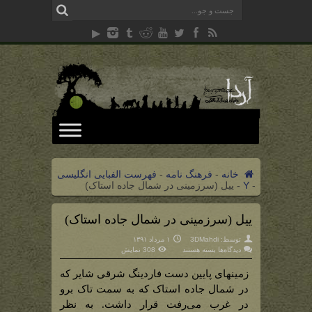
خانه
-
فرهنگ نامه
-
فهرست الفبایی انگلیسی
-
Y
-
ییل (سرزمینی در شمال جاده استاک)
ییل (سرزمینی در شمال جاده استاک)
توسط:
3DMahdi
۱ مرداد ۱۳۹۱
برای
دیدگاه‌ها
بسته هستند
308 نمایش
ییل
(سرزمینی
در
زمینهای پایین دست فاردینگ شرقی شایر که
شمال
جاده
در شمال جاده استاک که به سمت تاک برو
استاک)
در غرب می‌رفت قرار داشت. به نظر