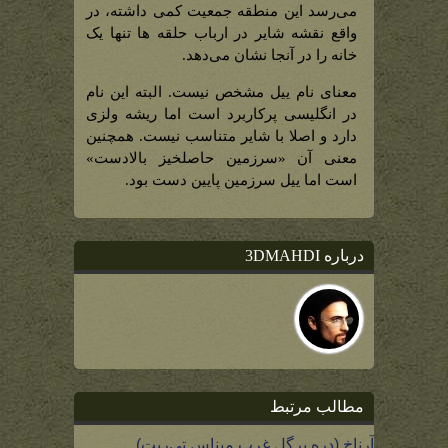
می‌رسد این منطقه جمعیت کمی داشته، در
واقع نقشه شایر در ارباب حلقه ها تنها یک
خانه را در آنجا نشان می‌دهد.
معنای نام ییل مشخص نیست. البته این نام
در انگلیسی پرکاربرد است اما ریشه ولزی
دارد و اصلا با شایر متناسب نیست. همچنین
معنی آن «سرزمین حاصلخیز بالادست»
است اما ییل سرزمین پایین دست بود.
درباره 3DMAHDI
مطالب مرتبط
آرناخ (دره پرگل غرب میناس تی‌ریت)