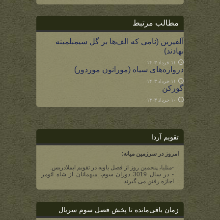
مطالب مرتبط
آلفیرین (نامی که الف‌ها بر گل سیمبلمینه
نهادند)
۱۱ خرداد ۱۴۰۳
دروازه‌های سیاه (مورانون موردور)
۱۱ خرداد ۱۴۰۳
گورکن
۱۰ خرداد ۱۴۰۳
تقویم آردا
امروز در سرزمین میانه:
-منلیا، پنجمین روز از فصل یاویه در تقویم ایملادریس.
- در سال 3019 دوران سوم، میهمانان از شاه ائومر
اجازه رفتن می گیرند.
زمان باقی‌مانده تا پخش فصل سوم سریال