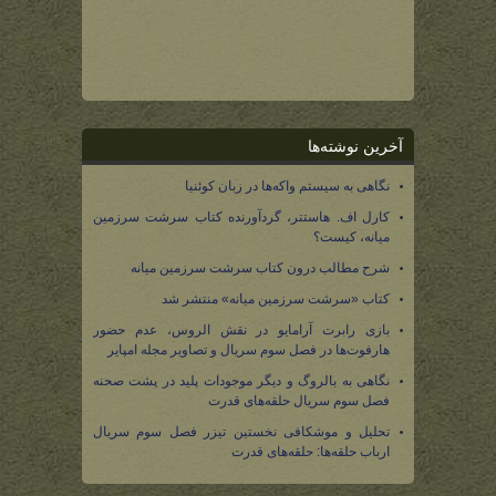
آخرین نوشته‌ها
نگاهی به سیستم واکه‌ها در زبان کوئنیا
کارل اف. هاستتر، گردآورنده کتاب سرشت سرزمین
میانه، کیست؟
شرح مطالب درون کتاب سرشت سرزمین میانه
کتاب «سرشت سرزمین میانه» منتشر شد
بازی رابرت آرامایو در نقش الروس، عدم حضور
هارفوت‌ها در فصل سوم سریال و تصاویر مجله امپایر
نگاهی به بالروگ و دیگر موجودات پلید در پشت صحنه
فصل سوم سریال حلقه‌های قدرت
تحلیل و موشکافی نخستین تیزر فصل سوم سریال
ارباب حلقه‌ها: حلقه‌های قدرت