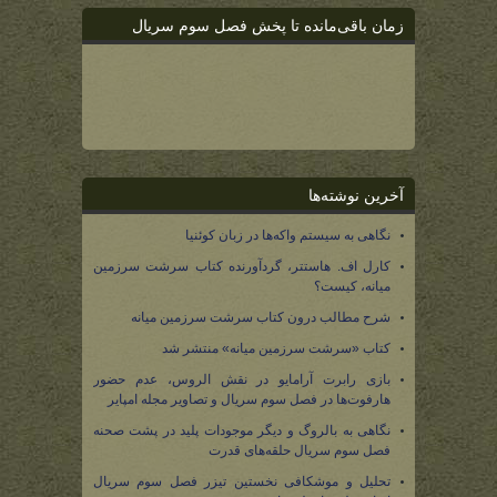
زمان باقی‌مانده تا پخش فصل سوم سریال
آخرین نوشته‌ها
نگاهی به سیستم واکه‌ها در زبان کوئنیا
کارل اف. هاستتر، گردآورنده کتاب سرشت سرزمین
میانه، کیست؟
شرح مطالب درون کتاب سرشت سرزمین میانه
کتاب «سرشت سرزمین میانه» منتشر شد
بازی رابرت آرامایو در نقش الروس، عدم حضور
هارفوت‌ها در فصل سوم سریال و تصاویر مجله امپایر
نگاهی به بالروگ و دیگر موجودات پلید در پشت صحنه
فصل سوم سریال حلقه‌های قدرت
تحلیل و موشکافی نخستین تیزر فصل سوم سریال