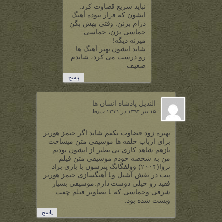
نباید سریع قضاوت کرد.
ایشون که قرار نبوده آهنگ
درام بزنن. وقتی بهش بگن
حماسی بزن، حماسی
میزنه دیگه!
شاید ایشون بهتر آهنگ ها
رو درست می کرد، شایدم
ضعیف
پاسخ
الندیل پادشاه انسان ها
۱۵ تیر ۱۳۹۴ در ۱۲:۳۱ ب٫ظ
بهتره زود قضاوت نکنیم شاید اگر جیمز هورنر
برای ارباب حلقه ها موسیقی متن میساخت
بازهم شاهد کاری بی نظیر از ایشون بودیم.
من به شخصه خودم موسیقی متن فیلم
تروا(۲۰۰۴) وولفگانگ پترسون با بازی براد
پیت در نقش آشیل وبا آهنگسازی جیمز هورنر
فقید رو خیلی دوست دارم.موسیقی بسیار
شرقی وحماسی که با تصاویر فیلم چفت
وبست شده بود.
پاسخ