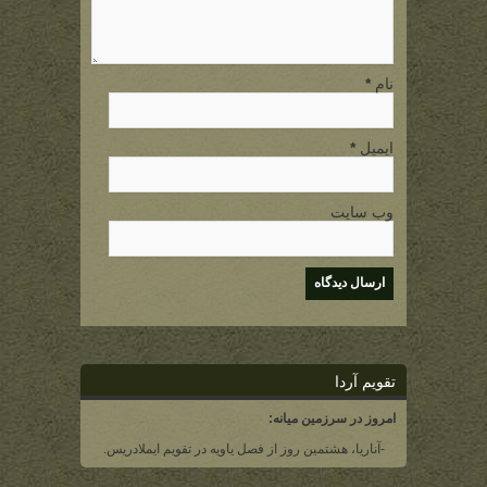
نام
*
ایمیل
*
وب سایت
تقویم آردا
امروز در سرزمین میانه:
-آناریا، هشتمین روز از فصل یاویه در تقویم ایملادریس.