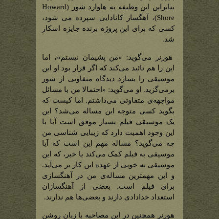
بنابراین این وظیفه به هاوارد شور (Howard
Shore)، آهگساز کانادایی سپرده می شود،
کسی که برای این پروژه برنده جایزه اسکار
شد.
هورنر می‌گوید: «من پشیمان نیستم»، اما
این را هم تائید می‌کند که اگر قرار بود او این
موسیقی را بسازد دیدگاه متفاوتی از شور
برمی‌گزید. او می‌گوید: «احتمالا من با مسائل
مواجهه‌ی متفاوتی می‌داشتم. اما کیست که
بگوید کسی متوجه این مساله می‌شد؟ این
یک موسیقی فیلم بسیار موفق است آیا با
این وجود اهمیت دارد که زیبایی شناسی من
چه می‌گوید؟ مساله مهم این است که آیا
موسیقی به فیلم کمک می‌کند یا خیر، که این
موسیقی به خوبی از عهده این کار بر می‌آید.
و این مهمترین مساله‌ی من در آهنگسازی
برای فیلم است. بعضی از آهنگسازان
استعداد خدادادی دارند و بعضی‌ها هم ندارند.
هورنر همچنین در این مصاحبه با زبان روشن