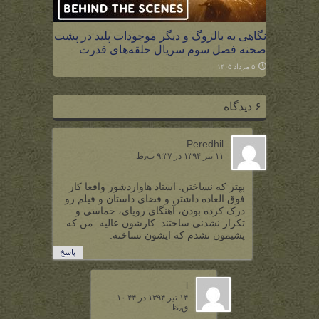
نگاهی به بالروگ و دیگر موجودات پلید در پشت
صحنه فصل سوم سریال حلقه‌های قدرت
۵ مرداد ۱۴۰۵
۶ دیدگاه
Peredhil
۱۱ تیر ۱۳۹۴ در ۹:۳۷ ب٫ظ
بهتر که نساختن. استاد هاواردشور واقعا کار
فوق العاده داشتن و فضاى داستان و فیلم رو
درک کرده بودن، آهنگای رویای، حماسی و
تکرار نشدنی ساختند. کارشون عالیه. من که
پشیمون نشدم که ایشون نساخته.
پاسخ
l
۱۴ تیر ۱۳۹۴ در ۱۰:۴۴
ق٫ظ