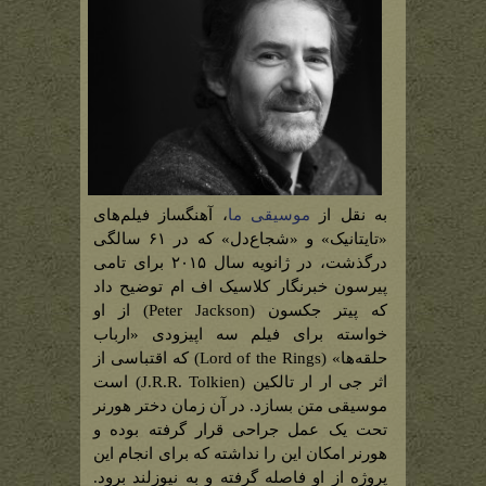
به نقل از
موسیقی ما
، آهنگساز فیلم‌های
«تایتانیک» و «شجاع‌دل» که در ۶۱ سالگی
درگذشت، در ژانویه سال ۲۰۱۵ برای تامی
پیرسون خبرنگار کلاسیک اف ام توضیح داد
که پیتر جکسون (Peter Jackson) از او
خواسته برای فیلم سه اپیزودی «ارباب
حلقه‌ها» (Lord of the Rings) که اقتباسی از
اثر جی ار ار تالکین (J.R.R. Tolkien) است
موسیقی متن بسازد. در آن زمان دختر هورنر
تحت یک عمل جراحی قرار گرفته بوده و
هورنر امکان این را نداشته که برای انجام این
پروژه از او فاصله گرفته و به نیوزلند برود.