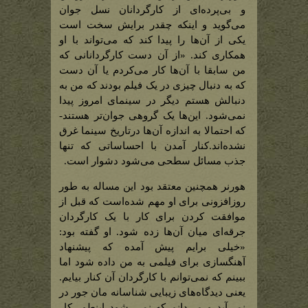
و بی‌پرده‌ای از کارگردانان نسل جوان
می‌گوید و اینکه چقدر برایش سخت است
یکی از آن‌ها را پیدا کند که می‌تواند با او
همکاری کند. «از آن دست کارگردانانی که
من سابقا با آن‌ها کار می‌کردم یا آن دست
که به دنبال چیزی در یک فیلم بودند که من به
دنبالش هستم دیگر در سینمای امروز پیدا
نمی‌شود. این‌ها یک گروهی جوان‌تر هستند-
که احتمالا به اندازه آن‌ها درتاریخ سینما غرق
نشده‌اند.کنار آمدن با احساساتی که تنها
جذب مسائل سطحی می‌شود دشوار است.
هورنر همچنین معتقد بود این مساله به طور
روزافزونی برای او مهم شده‌است که قبل از
موافقت کردن برای کار با یک کارگردان
جرقه‌ای میان آن‌ها زده شود. او گفته بود:
«خیلی برایم پیش آمده که پیشنهاد
آهنگسازی برای فیلمی به من داده شود اما
ببینم که نمی‌توانم با کارگردان آن کنار بیایم.
یعنی دیدگاه‌های زیبایی شناسانه مان جور در
نمی‌آید و می‌دانم که نمی شود اینطور کار