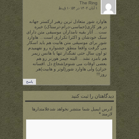
The Ring
۱ آبان ۱۴۰۲ در ۱۰:۵۴ ق٫ظ
هاوارد شور متعادل ترین رهبر ارکستر جهانه
در هر کاری(حماسی-درام-ترسناک) خبره
ست… آثار بقیه نامداران موسیقی متن دارای
سبک خودشان و اکثرا تکراری است… هاوارد
شور برای موسیقی متن هابیت هم باید اسکار
می گرفت واقعا منطق جشنواره رو نفهمیدم
تو اون سال حتی تفنگدار تنها با هانس زیمر
هم نامزد نشد… البته جیمز هورنر رو هم
بعضی اوقات می شنوم(شجاع دل .افسانه
خزان) ولی هاوارد شور(لوتر و هابیت)هر
روز!!!
پاسخ
دیدگاهتان را ثبت کنید
آدرس ایمیل شما منتشر نخواهد شدعلامتدارها
لازمند
*