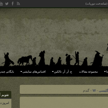
 (شاه‌دخت دوریات)
ا
مجموعه مقالات
ج. آر. آر. تالکین
اقتباس‌های نمایشی
بایگانی چندر
گلیسی
-
W
-
گندم
تقویم آ
امروز د