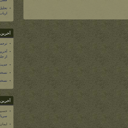
فصل س
تحلی
ارباب
آخرین د
ترجمه فارسی ۴۰ 
آخرین
از جلد ۱۲ تاریخ سرزمین
حدیث 
نسخه 
نسخه 
آخرین د
حسین
سریال
ایمان