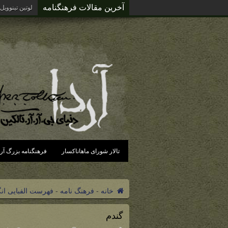
آخرین مقالات فرهنگنامه
لوتین تینوویل
تالار شورای ماهاناکسار
فرهنگنامه بزرگ آرد
خانه
-
فرهنگ نامه
-
فهرست الفبایی ان
گندم