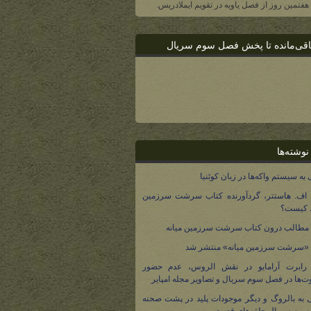
، هفتمین روز از فصل یاویه در تقویم ایملادریس.
اقی‌مانده تا پخش فصل سوم سریال
نوشته‌ها
 به سیستم واکه‌ها در زبان کوئنیا
 اف. هاستتر، گردآورنده کتاب سرشت سرزمین
، کیست؟
مطالب درون کتاب سرشت سرزمین میانه
 «سرشت سرزمین میانه» منتشر شد
 رابرت آرامایو در نقش الروس، عدم حضور
ت‌ها در فصل سوم سریال و تصاویر مجله امپایر
 به بالروگ و دیگر موجودات پلید در پشت صحنه