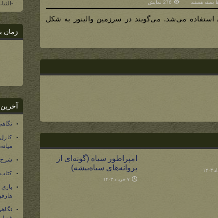
برای
ها
بسته هستند
276 نمایش
-النیا
گندم
 استفاده می‌شد. می‌گویند در سرزمین والینور به شکل
زمان ب
آخرین 
نگاهی
کارل
میانه
امپراطور سیاه (گونه‌ای از
شرح 
پروانه‌های سیاه‌بیشه)
کتاب
۷ خرداد ۱۴۰۳
بازی
هارفو
نگاهی