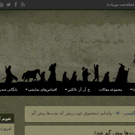
 (شاه‌دخت دوریات)
ا
مجموعه مقالات
ج. آر. آر. تالکین
اقتباس‌های نمایشی
بایگانی چندر
گلیسی
-
W
-
واندلیم (معشوق چوب‌ریش که مدت‌ها پیش گم
تقویم آ
امروز د
ت‌ها پیش گم شد)