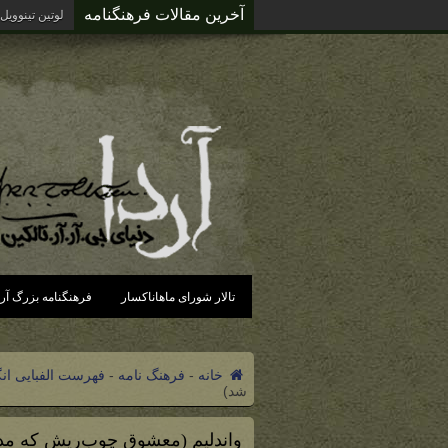
آخرین مقالات فرهنگنامه
لوتین تینوویل
تالار شورای ماهاناکسار
فرهنگنامه بزرگ آرد
خانه
-
فرهنگ نامه
-
فهرست الفبایی ان
شد)
واندلیم (معشوق چوب‌ریش که مد