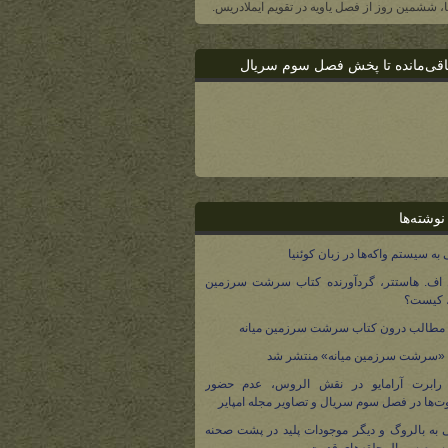
یا، ششمین روز از فصل یاویه در تقویم ایملادریس.
اقی‌مانده تا پخش فصل سوم سریال
نوشته‌ها
 به سیستم واکه‌ها در زبان کوئنیا
 اف. هاستتر، گردآورنده کتاب سرشت سرزمین
، کیست؟
مطالب درون کتاب سرشت سرزمین میانه
 «سرشت سرزمین میانه» منتشر شد
 رابرت آرامایو در نقش الروس، عدم حضور
ت‌ها در فصل سوم سریال و تصاویر مجله امپایر
 به بالروگ و دیگر موجودات پلید در پشت صحنه