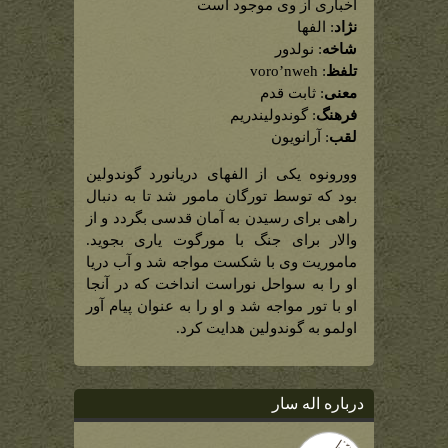
گوندولین
اخباری از وی موجود است
(راهنمای
نژاد
: الفها
تور)
شاخه
: نولدور
تلفظ
: voro’nweh
معنی
: ثابت قدم
فرهنگ
: گوندولیندریم
لقب
: آرانویون
وورونوه یکی از الفهای دریانورد گوندولین
بود که توسط تورگان مامور شد تا به دنبال
راهی برای رسیدن به آمان قدسی بگردد و از
والار برای جنگ با مورگوت یاری بجوید.
ماموریت وی با شکست مواجه شد و آب دریا
او را به سواحل نوراست انداخت که در آنجا
او با تور مواجه شد و او را به عنوان پیام آور
اولمو به گوندولین هدایت کرد.
درباره اله سار