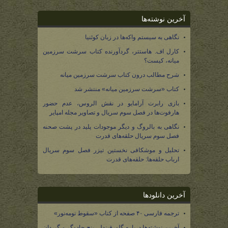
آخرین نوشته‌ها
نگاهی به سیستم واکه‌ها در زبان کوئنیا
کارل اف. هاستتر، گردآورنده کتاب سرشت سرزمین
میانه، کیست؟
شرح مطالب درون کتاب سرشت سرزمین میانه
کتاب «سرشت سرزمین میانه» منتشر شد
بازی رابرت آرامایو در نقش الروس، عدم حضور
هارفوت‌ها در فصل سوم سریال و تصاویر مجله امپایر
نگاهی به بالروگ و دیگر موجودات پلید در پشت صحنه
فصل سوم سریال حلقه‌های قدرت
تحلیل و موشکافی نخستین تیزر فصل سوم سریال
ارباب حلقه‌ها: حلقه‌های قدرت
آخرین دانلودها
ترجمه فارسی ۴۰ صفحه از کتاب «سقوط نومه‌نور»
آخرین نوشته‌ها درباره گلورفیندل، پنج جادوگر و گیردان