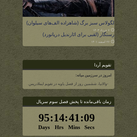
لگولاس سبز برگ (شاهزاده الف‌های سیلوان)
۷ خرداد ۱۴۰۳
رستگار (لقبی برای ائارندیل دریانورد)
۲۶ اسفند ۱۴۰۱
تقویم آردا
امروز در سرزمین میانه:
-والانیا، ششمین روز از فصل یاویه در تقویم ایملادریس.
زمان باقی‌مانده تا پخش فصل سوم سریال