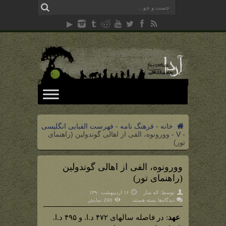
خانه
-
فرهنگ نامه
-
فهرست الفبایی انگلیسی
-
V
-
وورونوه، الفی از اهالی گوندولین (راهنمای
تور)
وورونوه، الفی از اهالی گوندولین
(راهنمای تور)
توسط:
اله سار
۱۶ اردیبهشت ۱۳۹۰
برای
دیدگاه‌ها
بسته هستند
296 نمایش
وورونوه،
الفی
عهد
از
: در فاصله سالهای ۴۷۲ د.ا. و ۴۹۵ د.ا.
اهالی