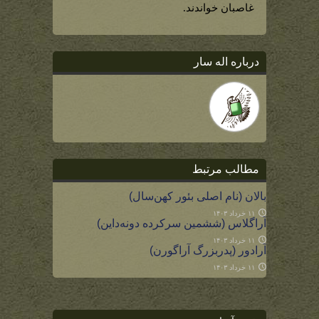
غاصبان خواندند.
درباره اله سار
مطالب مرتبط
بالان (نام اصلی بئور کهن‌سال)
۱۱ خرداد ۱۴۰۳
آراگلاس (ششمین سرکرده دونه‌داین)
۱۱ خرداد ۱۴۰۳
آرادور (پدربزرگ آراگورن)
۱۱ خرداد ۱۴۰۳