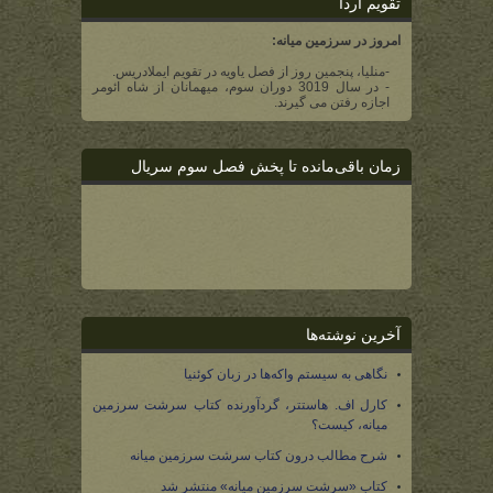
تقویم آردا
امروز در سرزمین میانه:
-منلیا، پنجمین روز از فصل یاویه در تقویم ایملادریس.
- در سال 3019 دوران سوم، میهمانان از شاه ائومر
اجازه رفتن می گیرند.
زمان باقی‌مانده تا پخش فصل سوم سریال
آخرین نوشته‌ها
نگاهی به سیستم واکه‌ها در زبان کوئنیا
کارل اف. هاستتر، گردآورنده کتاب سرشت سرزمین
میانه، کیست؟
شرح مطالب درون کتاب سرشت سرزمین میانه
کتاب «سرشت سرزمین میانه» منتشر شد