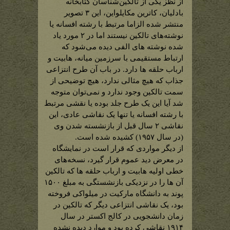
از نظز یکی از تالکین‌شناسان کتابخانه
بادلیان، کاترین مک‎ایلواین، این ۳ تصویر
منتشر شده الزاما مرتبط با رشته افسانه یا
نوشته‌های تالکین نیستند اما در ۲ مورد یاد
شده نوشته های الفی دیده می‌شود که
ارتباط مستقیمی با سرزمین میانه، هابیت و
ارباب حلقه ها دارد. در باب آن طرح انتزاعی
جذاب که هیچ مثالی ندارد، هیچ توضیحی از
سمت تالکین وجود ندارد و نمی‌توان متوجه
شد آیا این یک طرح جلد بوده یا نقشی مرتبط
با رشته افسانه یا تنها یک نقاشی عادی، این
نقاشی ۲ سال قبل از بازنشسته شدن وی
(در سال ۱۹۵۷) کشیده شده است.
از دیگر مواردی که قرار است در نمایشگاه
در معرض دید عموم قرار گیرد، نسخه‌های
خطی اولیه هابیت و ارباب حلقه ها که تالکین
آن ها را در نزدیکی بازنشستگی به مبلغ ۱۵۰۰
پوند به دانشگاه مارکیت در میلواکی فروخته
بود، یک نقاشی انتزاعی دیگر که تالکین در
زمان دانشجویی در کالج اکستر در سال
۱۹۱۴ نقاشی کرده بود و موارد دیده نشده