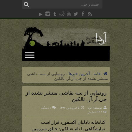
خانه
-
آخرین خبرها
-
رونمایی از سه نقاشی
منتشر نشده از جی.آر.آر. تالکین
رونمایی از سه نقاشی منتشر نشده از
جی.آر.آر. تالکین
توسط:
الوه
۵ فروردین ۱۳۹۷
۱ دیدگاه
577 نمایش
کتابخانه بادلیان آکسفورد قرار است
نمایشگاهی با نام «تالکین: خالق سرزمین