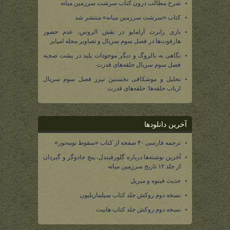
شرح مطالب درون کتاب سرشت سرزمین میانه
کتاب «سرشت سرزمین میانه» منتشر شد
بازی رابرت آرامایو در نقش الروس، عدم حضور
هارفوت‌ها در فصل سوم سریال و تصاویر مجله امپایر
نگاهی به بالروگ و دیگر موجودات پلید در پشت صحنه
فصل سوم سریال حلقه‌های قدرت
تحلیل و موشکافی نخستین تیزر فصل سوم سریال
ارباب حلقه‌ها: حلقه‌های قدرت
آخرین دانلودها
ترجمه فارسی ۴۰ صفحه از کتاب «سقوط نومه‌نور»
آخرین نوشته‌ها درباره گلورفیندل، پنج جادوگر و گیردان
از جلد ۱۲ تاریخ سرزمین میانه
حدیث فینوه و میریل
نسخه دوم روکش جلد کتاب سیلماریلیون
نسخه دوم روکش جلد کتاب هابیت