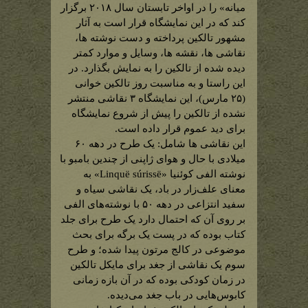
میانه» را در اواخر تابستان سال ۲۰۱۸ برگزار
کند که در این نمایشگاه قرار است به آثار
مشهور تالکین پرداخته و دست نوشته ها،
نقاشی ها، نقشه ها، وسایل و موارد کمتر
دیده شده از تالکین را به نمایش بگذارد. در
این راستا و به مناسبت روز تالکین خوانی
(۲۵ مارس)، این نمایشگاه ۳ نقاشی منتشر
نشده از تالکین را پیش از شروع نمایشگاه
برای دید عموم قرار داده است.
این نقاشی ها شامل: یک طرح در دهه ۶۰
میلادی با حال و هوای ژاپنی از چندین بامبو با
نوشته الفی کوئنیا «Linquë súrissë» به
معنای علف‌زار در باد، یک نقاشی سیاه و
سفید انتزاعی در دهه ۵۰ با نوشته‌های الفی
بر روی آن که احتمال دارد یک طرح برای جلد
کتاب بوده که در پست یک برگه برای بحث
موضوعی در کالج مرتون پیدا شده؛ و طرح
سوم یک نقاشی از جغد برای مایکل تالکین
در زمان کودکی بوده که در آن بازه زمانی
کابوس‌هایی در باب جغد می‌دیده.