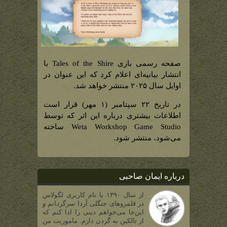
صفحه رسمی بازی Tales of the Shire با
انتشار بیانیه‌ای اعلام کرد که این عنوان در
اوایل سال ۲۰۲۵ منتشر خواهد شد.
در تاریخ ۲۲ سپتامبر (۱ مهر) قرار است
اطلاعات بیشتری درباره این اثر که توسط
Weta Workshop Game Studio ساخته
می‌شود، منتشر شود.
درباره ایمان صاحبی
از سال ۱۳۹۰ با نام کاربری لگولاس
در قلمروهای جنگلی آردا سرگردانم و
این‌جا می‌خواهم دینی را ادا کنم که
از تالکین به گردن دارم. ماموریت من