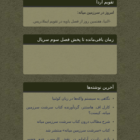
تقویم آردا
امروز در سرزمین میانه:
-النیا، هفتمین روز از فصل یاویه در تقویم ایملادریس.
زمان باقی‌مانده تا پخش فصل سوم سریال
آخرین نوشته‌ها
نگاهی به سیستم واکه‌ها در زبان کوئنیا
کارل اف. هاستتر، گردآورنده کتاب سرشت سرزمین
میانه، کیست؟
شرح مطالب درون کتاب سرشت سرزمین میانه
کتاب «سرشت سرزمین میانه» منتشر شد
بازی رابرت آرامایو در نقش الروس، عدم حضور