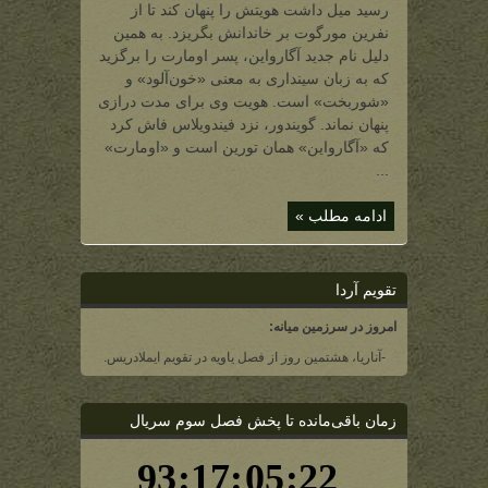
رسید میل داشت هویتش را پنهان کند تا از
نفرین مورگوت بر خاندانش بگریزد. به همین
دلیل نام جدید آگارواین، پسر اومارت را برگزید
که به زبان سینداری به معنی «خون‌آلود» و
«شوربخت» است. هویت وی برای مدت درازی
پنهان نماند. گویندور، نزد فیندویلاس فاش کرد
که «آگارواین» همان تورین است و «اومارت»
...
ادامه مطلب »
تقویم آردا
امروز در سرزمین میانه:
-آناریا، هشتمین روز از فصل یاویه در تقویم ایملادریس.
زمان باقی‌مانده تا پخش فصل سوم سریال