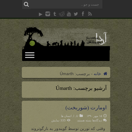
خانه
-
برچسب:
Úmarth
آرشیو برچسب:
Úmarth
اومارت (شوربخت)
۱۵ مهر ۱۳۹۰
U
,
ا
,
انسان ها
برای
دیدگاه‌ها
بسته هستند
335 نمایش
اومارت
(شوربخت)
وقتی که تورین توسط گویندور به نارگوتروند