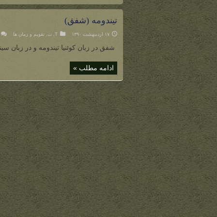
تیندومه (شفق)
۱۷ اردیبهشت ۱۳۹۰
T
,
ت
,
تقویم و زمان ها
شفق در زبان کوئنیا تیندومه و در زبان سی
ادامه مطلب »