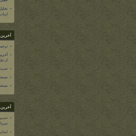
فصل س
تحلی
ارباب
آخرین د
ترجمه فارسی ۴۰ 
آخرین
از جلد ۱۲ تاریخ سرزمین
حدیث 
نسخه 
نسخه 
آخرین د
حسین
سریال
ایمان