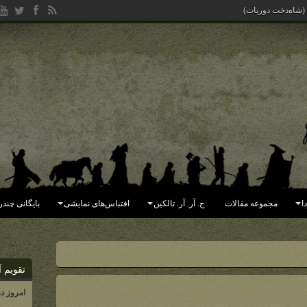
 (شاه‌دخت دوریات)
ا
مجموعه مقالات
ج. آر. آر. تالکین
اقتباس‌های نمایشی
بایگانی چندر
تقویم آ
امروز د