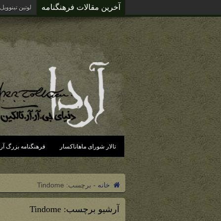
آخرین مقالات فرهنگنامه
لوتین تینوویل
تالار شورای ماهاناکسار
فرهنگنامه بزرگ آرد
خانه
-
برچسب:
Tindome
آرشیو برچسب:
Tindome