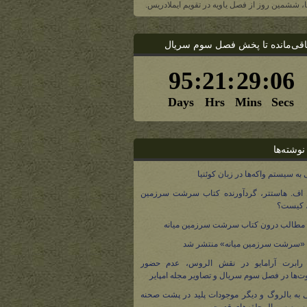
یا، ششمین روز از فصل یاویه در تقویم ایملادریس.
اقی‌مانده تا پخش فصل سوم سریال
نوشته‌ها
 به سیستم واکه‌ها در زبان کوئنیا
 اف. هاستتر، گردآورنده کتاب سرشت سرزمین
، کیست؟
مطالب درون کتاب سرشت سرزمین میانه
 «سرشت سرزمین میانه» منتشر شد
 رابرت آرامایو در نقش الروس، عدم حضور
ت‌ها در فصل سوم سریال و تصاویر مجله امپایر
 به بالروگ و دیگر موجودات پلید در پشت صحنه