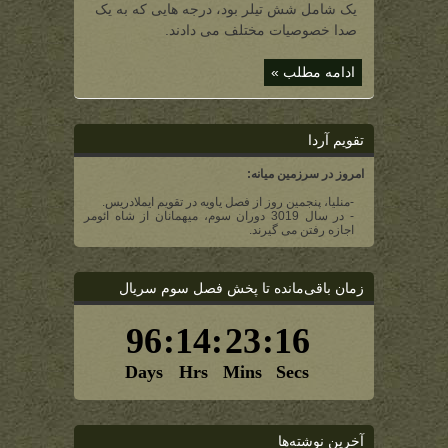
رسم
یک شامل شش تیلر بود، درجه هایی که به یک
الخط
فیانوری)
صدا خصوصیات مختلف می دادند.
ادامه مطلب »
تقویم آردا
امروز در سرزمین میانه:
-منلیا، پنجمین روز از فصل یاویه در تقویم ایملادریس.
- در سال 3019 دوران سوم، میهمانان از شاه ائومر
اجازه رفتن می گیرند.
زمان باقی‌مانده تا پخش فصل سوم سریال
آخرین نوشته‌ها