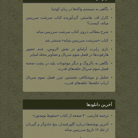
نگاهی به سیستم واکه‌ها در زبان کوئنیا
کارل اف. هاستتر، گردآورنده کتاب سرشت سرزمین
میانه، کیست؟
شرح مطالب درون کتاب سرشت سرزمین میانه
کتاب «سرشت سرزمین میانه» منتشر شد
بازی رابرت آرامایو در نقش الروس، عدم حضور
هارفوت‌ها در فصل سوم سریال و تصاویر مجله امپایر
نگاهی به بالروگ و دیگر موجودات پلید در پشت صحنه
فصل سوم سریال حلقه‌های قدرت
تحلیل و موشکافی نخستین تیزر فصل سوم سریال
ارباب حلقه‌ها: حلقه‌های قدرت
آخرین دانلودها
ترجمه فارسی ۴۰ صفحه از کتاب «سقوط نومه‌نور»
آخرین نوشته‌ها درباره گلورفیندل، پنج جادوگر و گیردان
از جلد ۱۲ تاریخ سرزمین میانه