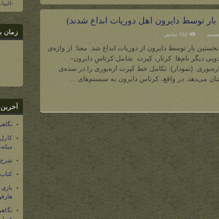
-النیا
ر توسط دایرون اهل دوریات ابداع شدند)
زمان ب
هستند
702 نمایش
خستین بار توسط دایرون از دوریات ابداع شد. معنا: از واژه‌ی
ی
) به معنی نماد جادویی دیگر نام‌ها: کرتار، کیرت شامل:کرتاسِ دایرون-
ن
اره‌بوری. (نمودار): تکامل خط کیرت اره‌بوری را در سده‌ی
ن
 می‌دهد. در واقع، کرتاس دایرون به سیستم‌های ...
ت
آخرین 
نگاهی
کارل
میانه
شرح 
کتاب
بازی
هارفو
نگاهی