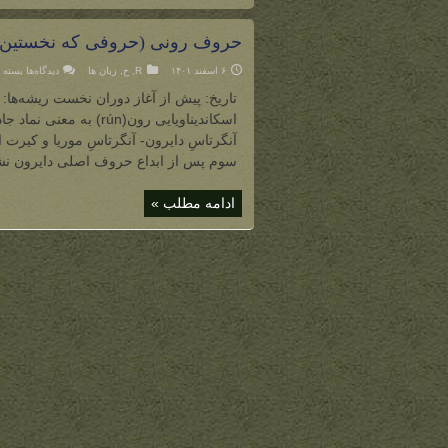
حروف رونی (حروفی که نخستین با
برای
۶ اسفند ۱۴۰۱
R
,
ح
,
زبان ها
دیدگاه‌ها
بسته 
حروف
رونی
تاریخ: پیش از آغاز دوران نخست ریشه‌ها: ن
(حروف
که
اسکاندیناویایی رون(rún
نخستی
بار
آنگرتاسِ دایرون- آنگرتاسِ موریا و کیرت 
توسط
دایرو
سوم پس از ابداع حروف اصلی دایرون نشان
اهل
دوریا
ابداع
ادامه مطلب »
شدند)