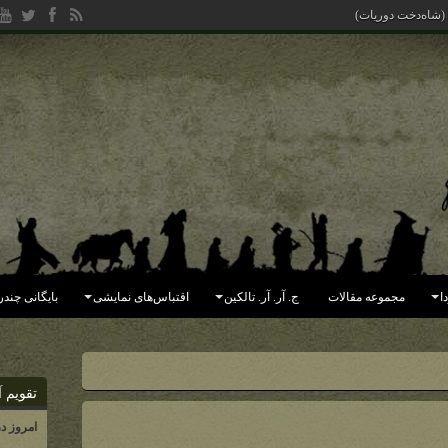
 (شاه‌دخت دوریات)
ا
مجموعه مقالات
ج. آر. آر. تالکین
اقتباس‌های نمایشی
بایگانی چندر
تقویم آ
امروز د