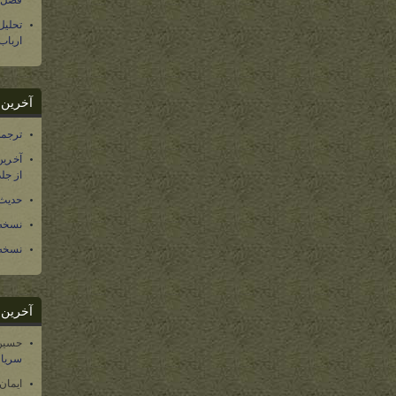
فصل س
تحلی
ارباب
آخرین د
ترجمه فارسی ۴۰ 
آخرین
از جلد ۱۲ تاریخ سرزمین
حدیث 
نسخه 
نسخه 
آخرین د
حسین
سریال
ایمان