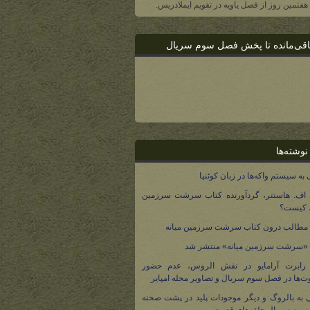
، هفتمین روز از فصل یاویه در تقویم ایملادریس.
اقی‌مانده تا پخش فصل سوم سریال
نوشته‌ها
 به سیستم واکه‌ها در زبان کوئنیا
 اف. هاستتر، گردآورنده کتاب سرشت سرزمین
، کیست؟
مطالب درون کتاب سرشت سرزمین میانه
 «سرشت سرزمین میانه» منتشر شد
 رابرت آرامایو در نقش الروس، عدم حضور
ت‌ها در فصل سوم سریال و تصاویر مجله امپایر
 به بالروگ و دیگر موجودات پلید در پشت صحنه