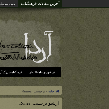
آخرین مقالات فرهنگنامه
لوتین تینوویل
تالار شورای ماهاناکسار
فرهنگنامه بزرگ آرد
خانه
-
برچسب:
Runes
آرشیو برچسب:
Runes