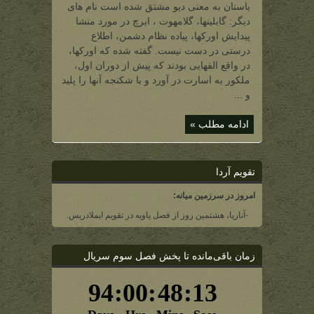
تاریکی)
باستان به معنی دیو مشتق شده است نام های
دیگر: گابلینها، گلامهوت ، ایرچ در مورد منشا
پیدایش اورکها، پیاده نظام دشمن، اطلاع
درستی در دست نیست. گفته شده که اورکها،
در واقع الفهایی بودند که پیش از دوران اول،
ملکور به اسارت در آورد و با شکنجه آنها را پلید
و ...
ادامه مطلب »
تقویم آردا
امروز در سرزمین میانه:
-آناریا، هشتمین روز از فصل یاویه در تقویم ایملادریس.
زمان باقی‌مانده تا پخش فصل سوم سریال